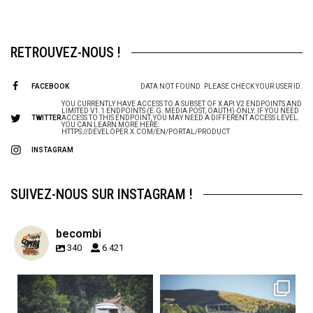
RETROUVEZ-NOUS !
FACEBOOK
DATA NOT FOUND. PLEASE CHECK YOUR USER ID.
YOU CURRENTLY HAVE ACCESS TO A SUBSET OF X API V2 ENDPOINTS AND
LIMITED V1.1 ENDPOINTS (E.G. MEDIA POST, OAUTH) ONLY. IF YOU NEED
TWITTER
ACCESS TO THIS ENDPOINT, YOU MAY NEED A DIFFERENT ACCESS LEVEL.
YOU CAN LEARN MORE HERE:
HTTPS://DEVELOPER.X.COM/EN/PORTAL/PRODUCT
INSTAGRAM
SUIVEZ-NOUS SUR INSTAGRAM !
becombi
340
6.421
becombi
becombi