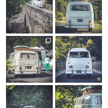
Sep 15
Sep 12
219
3
216
3
becombi
becombi
Sep 10
Aug 10
220
4
177
0
becombi
becombi