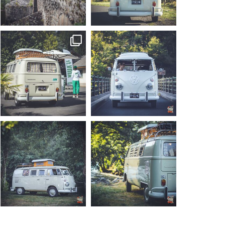
Sep 15
Sep 12
219
3
216
3
becombi
becombi
Sep 10
Août 10
220
4
177
0
becombi
becombi
Août 10
Août 10
120
0
108
0