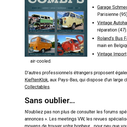
Garage Schme
Parisienne (95)
Vintage Autoh
réparation (47).
Roland’s Bus 
main en Belgiq
Vintage Import
air-cooled.
D’autres professionnels étrangers proposent égale
KieftenKlok
, aux Pays-Bas, qui dispose d’un large 
Collectables
.
Sans oublier…
N’oubliez pas non plus de consulter les forums spéc
annonces ». Les meetings VW, les revues spécialis
moyens de trouver votre bonheur… pour peu que vous