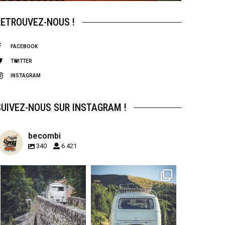
RETROUVEZ-NOUS !
FACEBOOK
TWITTER
INSTAGRAM
SUIVEZ-NOUS SUR INSTAGRAM !
becombi
340
6 421
becombi
becombi