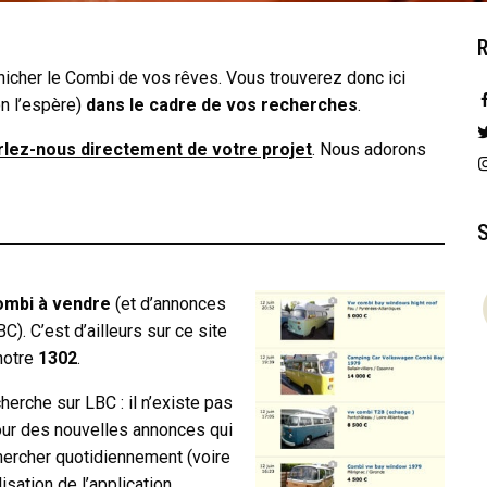
icher le Combi de vos rêves. Vous trouverez donc ici
on l’espère)
dans le cadre de vos recherches
.
rlez-nous directement de votre projet
. Nous adorons
ombi à vendre
(et d’annonces
C). C’est d’ailleurs sur ce site
notre
1302
.
erche sur LBC : il n’existe pas
jour des nouvelles annonces qui
 chercher quotidiennement (voire
isation de l’
application