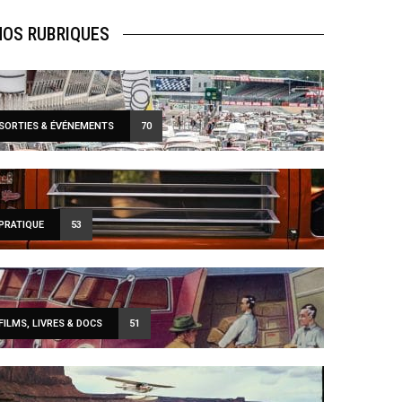
NOS RUBRIQUES
SORTIES & ÉVÉNEMENTS
70
PRATIQUE
53
FILMS, LIVRES & DOCS
51