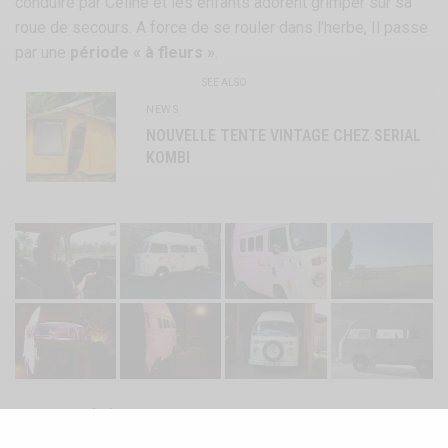
conduire par Céline et les enfants adorent grimper sur sa
roue de secours. A force de se rouler dans l’herbe, Il passe
par une
période « à fleurs »
.
SEE ALSO
NEWS
NOUVELLE TENTE VINTAGE CHEZ SERIAL
KOMBI
La maturité