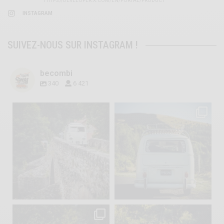
HTTPS://DEVELOPER.X.COM/EN/PORTAL/PRODUCT
INSTAGRAM
SUIVEZ-NOUS SUR INSTAGRAM !
becombi
340
6 421
becombi
becombi
Sep 15
Sep 12
219
3
216
3
becombi
becombi