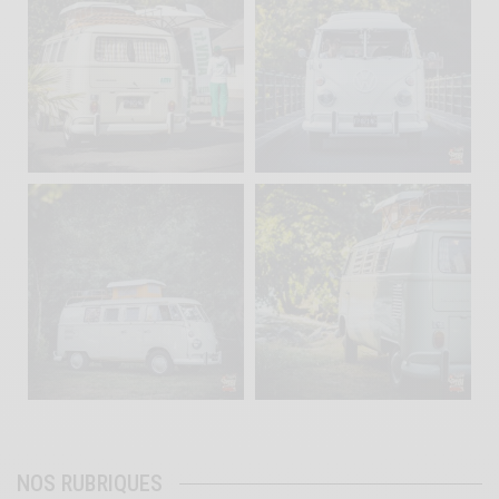
Sep 10
Août 10
220
4
177
0
becombi
becombi
Août 10
Août 10
120
0
108
0
NOS RUBRIQUES