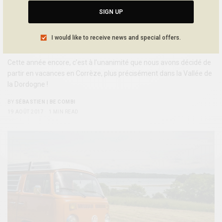
SIGN UP
NEWS
I would like to receive news and special offers.
EN COMBI DANS LA VALLÉE DE LA DORDOGNE (ENCORE)…
Cette année encore, c’est à l’unanimité que nous avons décidé de
partir en vacances en Corrèze, plus précisément dans la Vallée de
la Dordogne !
BY
SÉBASTIEN | BE COMBI
19 AOÛT 2017
1 MIN READ