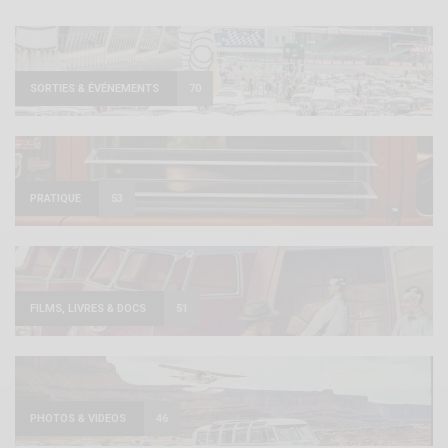
SORTIES & ÉVÉNEMENTS
70
PRATIQUE
53
FILMS, LIVRES & DOCS
51
PHOTOS & VIDEOS
46