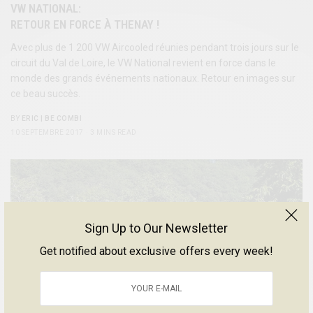
VW NATIONAL:
RETOUR EN FORCE À THENAY !
Avec plus de 1 200 VW Aircooled réunies pendant trois jours sur le
circuit du Val de Loire, le VW National revient en force dans le
monde des grands événements nationaux. Retour en images sur
ce beau succès.
BY
ERIC | BE COMBI
10 SEPTEMBRE 2017
3 MINS READ
Sign Up to Our Newsletter
Get notified about exclusive offers every week!