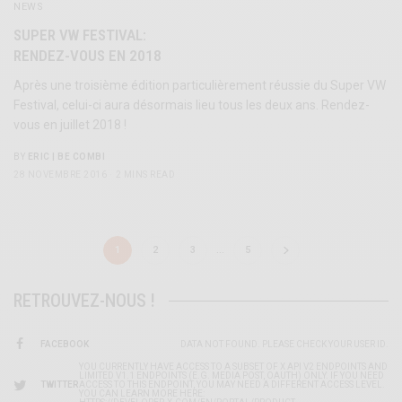
NEWS
SUPER VW FESTIVAL:
RENDEZ-VOUS EN 2018
Après une troisième édition particulièrement réussie du Super VW
Festival, celui-ci aura désormais lieu tous les deux ans. Rendez-
vous en juillet 2018 !
BY
ERIC | BE COMBI
28 NOVEMBRE 2016
2 MINS READ
1
2
3
…
5
RETROUVEZ-NOUS !
FACEBOOK
DATA NOT FOUND. PLEASE CHECK YOUR USER ID.
YOU CURRENTLY HAVE ACCESS TO A SUBSET OF X API V2 ENDPOINTS AND
LIMITED V1.1 ENDPOINTS (E.G. MEDIA POST, OAUTH) ONLY. IF YOU NEED
TWITTER
ACCESS TO THIS ENDPOINT, YOU MAY NEED A DIFFERENT ACCESS LEVEL.
YOU CAN LEARN MORE HERE: