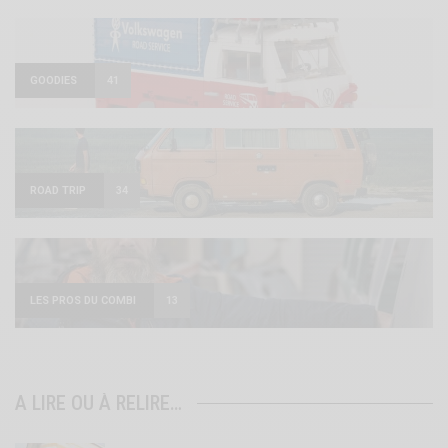
GOODIES
41
ROAD TRIP
34
LES PROS DU COMBI
13
A LIRE OU À RELIRE…