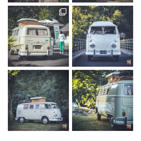
becombi
becombi
Sep 10
Août 10
220
4
177
0
becombi
becombi
Août 10
Août 10
120
0
108
0