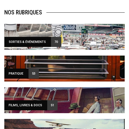
NOS RUBRIQUES
SORTIES & ÉVÉNEMENTS
70
PRATIQUE
53
FILMS, LIVRES & DOCS
51