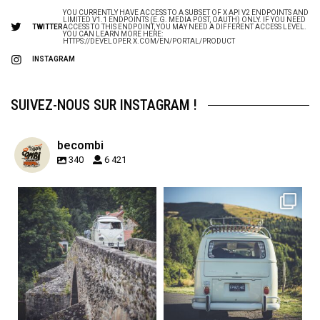
YOU CURRENTLY HAVE ACCESS TO A SUBSET OF X API V2 ENDPOINTS AND
LIMITED V1.1 ENDPOINTS (E.G. MEDIA POST, OAUTH) ONLY. IF YOU NEED
TWITTER
ACCESS TO THIS ENDPOINT, YOU MAY NEED A DIFFERENT ACCESS LEVEL.
YOU CAN LEARN MORE HERE:
HTTPS://DEVELOPER.X.COM/EN/PORTAL/PRODUCT
INSTAGRAM
SUIVEZ-NOUS SUR INSTAGRAM !
becombi
340
6 421
becombi
becombi
Sep 15
Sep 12
219
3
216
3