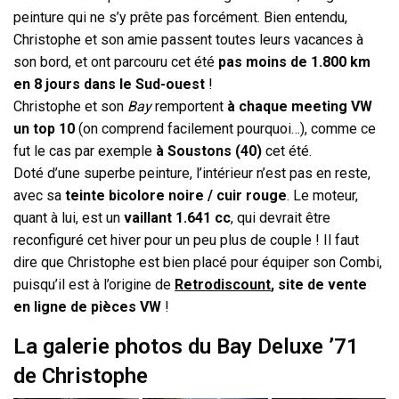
peinture qui ne s’y prête pas forcément. Bien entendu,
Christophe et son amie passent toutes leurs vacances à
son bord, et ont parcouru cet été
pas moins de 1.800 km
en 8 jours dans le Sud-ouest
!
Christophe et son
Bay
remportent
à chaque meeting VW
un top 10
(on comprend facilement pourquoi…), comme ce
fut le cas par exemple
à Soustons (40)
cet été.
Doté d’une superbe peinture, l’intérieur n’est pas en reste,
avec sa
teinte bicolore noire / cuir rouge
. Le moteur,
quant à lui, est un
vaillant 1.641 cc
, qui devrait être
reconfiguré cet hiver pour un peu plus de couple ! Il faut
dire que Christophe est bien placé pour équiper son Combi,
puisqu’il est à l’origine de
Retrodiscount
, site de vente
en ligne de pièces VW
!
La galerie photos du Bay Deluxe ’71
de Christophe