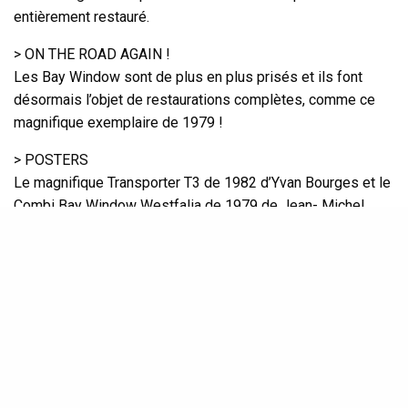
entièrement restauré.
> ON THE ROAD AGAIN !
Les Bay Window sont de plus en plus prisés et ils font
désormais l’objet de restaurations complètes, comme ce
magnifique exemplaire de 1979 !
> POSTERS
Le magnifique Transporter T3 de 1982 d’Yvan Bourges et le
Combi Bay Window Westfalia de 1979 de Jean- Michel
Renaux.
> JALOUSIES SANS DÉFAUT !
Souvent abîmées ou grippées, voici en détail la rénovation
d’une fenêtre Westfalia de type “jalousies”.
> TOUJOURS EN ROUTE !
3e partie du road trip des Caracoliteurs. Partis il y a un peu
plus d’un an, nos deux héros sont toujours à bord de leur