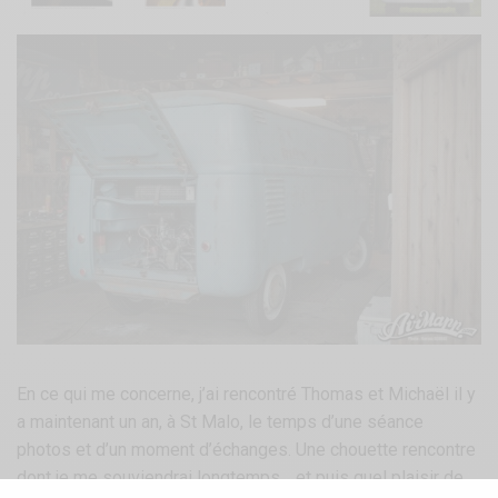
En ce qui me concerne, j’ai rencontré Thomas et Michaël il y
a maintenant un an, à St Malo, le temps d’une séance
photos et d’un moment d’échanges. Une chouette rencontre
dont je me souviendrai longtemps… et puis quel plaisir de