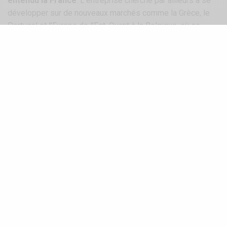
entendu la France
. L’entreprise cherche par ailleurs à se
développer sur de nouveaux marchés comme la Grèce, le
Portugal et l’Europe de l’Est. Quant à la Belgique, où se
situent pourtant les locaux de BBT, elle ne représente que
6% de son chiffre d’affaires.
Les pièces « Made in BBT »…
En collectionneur
passionné
et
exigeant
, Bob a
rapidement eu besoin de
pièces de qualité
pour
restaurer
et
entretenir
ses propres
VW refroidies à air
.
D’où la raison d’être de BBT qui s’efforce en permanence