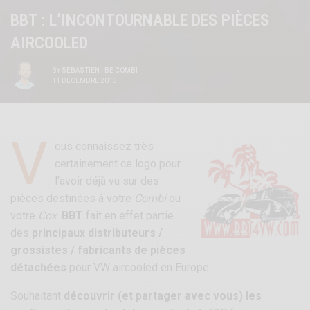
BBT : L’INCONTOURNABLE DES PIÈCES
AIRCOOLED
BY
SÉBASTIEN | BE COMBI
11 DÉCEMBRE 2013
V
ous connaissez très
certainement ce logo pour
l’avoir déjà vu sur des
pièces destinées à votre
Combi
ou
votre
Cox
.
BBT
fait en effet partie
des
principaux distributeurs /
grossistes / fabricants de pièces
détachées
pour VW aircooled en Europe.
Souhaitant
découvrir (et partager avec vous) les