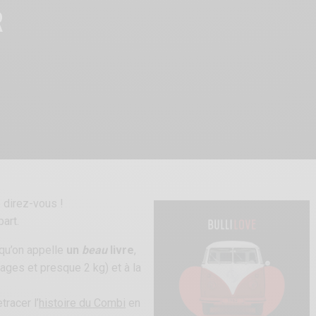
R
 direz-vous !
part.
 qu’on appelle
un
beau
livre
,
ges et presque 2 kg) et à la
tracer l’
histoire du Combi
en