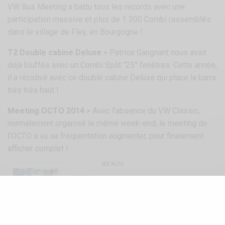
VW Bus Meeting a battu tous les records avec une
participation massive et plus de 1 300 Combi rassemblés
dans le village de Fley, en Bourgogne !
T2 Double cabine Deluxe
> Patrice Gangnant nous avait
déjà bluffés avec un Combi Split “25” fenêtres. Cette année,
il a récidivé avec ce double cabine Deluxe qui place la barre
très très haut !
Meeting OCTO 2014
> Avec l’absence du VW Classic,
normalement organisé le même week-end, le meeting de
l’OCTO a vu sa fréquentation augmenter, pour finalement
afficher complet !
SEE ALSO
NEWS
JOYEUX 70E ANNIVERSAIRE À SOFIE, LE
PLUS VIEUX VOLKSWAGEN COMBI !