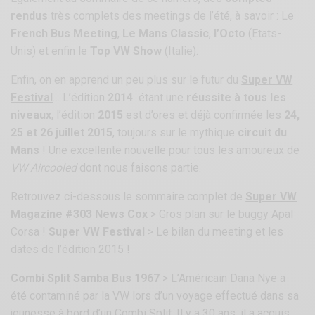
rendus
très complets des meetings de l’été, à savoir : Le
French Bus Meeting
,
Le Mans Classic
,
l’Octo
(Etats-
Unis) et enfin le
Top VW Show
(Italie).
Enfin, on en apprend un peu plus sur le futur du
Super VW
Festival
… L’édition
2014
étant une
réussite à tous les
niveaux
, l’édition
2015
est d’ores et déjà confirmée les
24,
25 et 26 juillet 2015
, toujours sur le mythique
circuit du
Mans
! Une excellente nouvelle pour tous les amoureux de
VW Aircooled
dont nous faisons partie.
Retrouvez ci-dessous le sommaire complet de
Super VW
Magazine #303
News Cox
> Gros plan sur le buggy Apal
Corsa !
Super VW Festival
> Le bilan du meeting et les
dates de l’édition 2015 !
Combi Split Samba Bus 1967
> L’Américain Dana Nye a
été contaminé par la VW lors d’un voyage effectué dans sa
jeunesse à bord d’un Combi Split. Il y a 30 ans, il a acquis