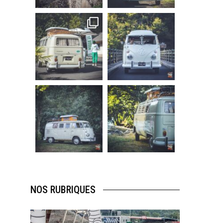
219
3
216
3
becombi
becombi
Sep 10
Août 10
220
4
177
0
becombi
becombi
Août 10
Août 10
120
0
108
0
NOS RUBRIQUES