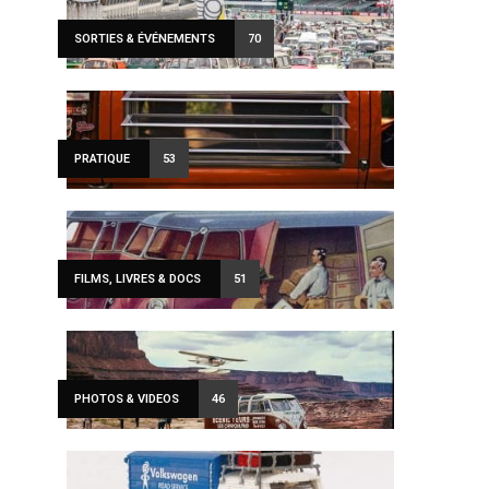
SORTIES & ÉVÉNEMENTS
70
PRATIQUE
53
FILMS, LIVRES & DOCS
51
PHOTOS & VIDEOS
46