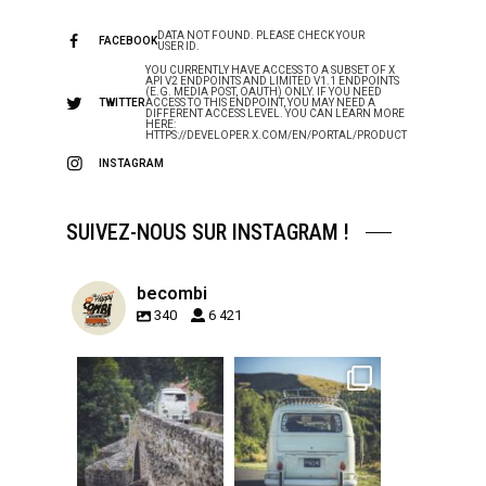
DATA NOT FOUND. PLEASE CHECK YOUR
FACEBOOK
USER ID.
YOU CURRENTLY HAVE ACCESS TO A SUBSET OF X
API V2 ENDPOINTS AND LIMITED V1.1 ENDPOINTS
(E.G. MEDIA POST, OAUTH) ONLY. IF YOU NEED
TWITTER
ACCESS TO THIS ENDPOINT, YOU MAY NEED A
DIFFERENT ACCESS LEVEL. YOU CAN LEARN MORE
HERE:
HTTPS://DEVELOPER.X.COM/EN/PORTAL/PRODUCT
INSTAGRAM
SUIVEZ-NOUS SUR INSTAGRAM !
becombi
340
6 421
becombi
becombi
Sep 15
Sep 12