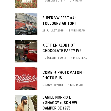
1 JUILLET 2012
1 MIN READ
SUPER VW FEST #4 :
TOUJOURS AU TOP !
28 JUILLET 2018
2 MINS READ
KIEFT EN KLOK HOT
CHOCOLATE PARTY IV !
1 DÉCEMBRE 2013
4 MINS READ
COMBI + PHOTOMATON =
PHOTO BUS
6 JANVIER 2013
1 MIN READ
DANIEL NORRIS ET
« SHAGGY », SON VW
CAMPER DE 1978