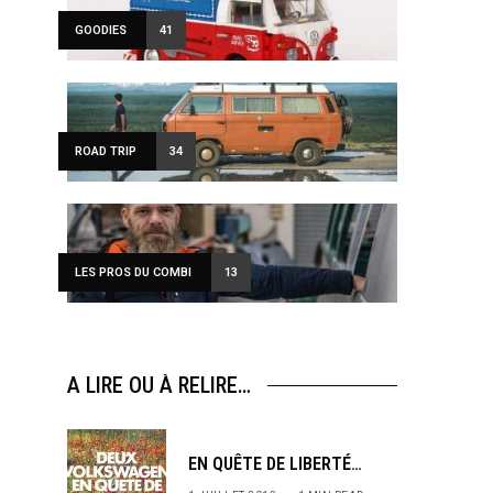
GOODIES
41
ROAD TRIP
34
LES PROS DU COMBI
13
A LIRE OU À RELIRE…
EN QUÊTE DE LIBERTÉ…