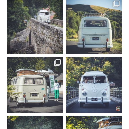
becombi
becombi
Sep 15
Sep 12
219
3
216
3
becombi
becombi
Sep 10
Août 10
220
4
177
0
becombi
becombi