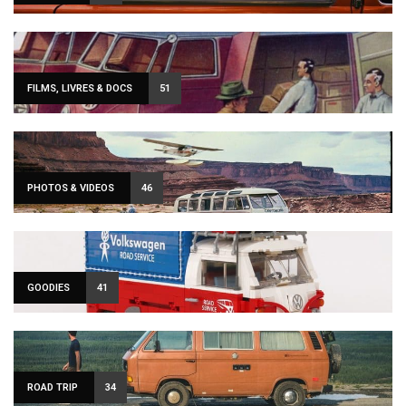
FILMS, LIVRES & DOCS
51
PHOTOS & VIDEOS
46
GOODIES
41
ROAD TRIP
34