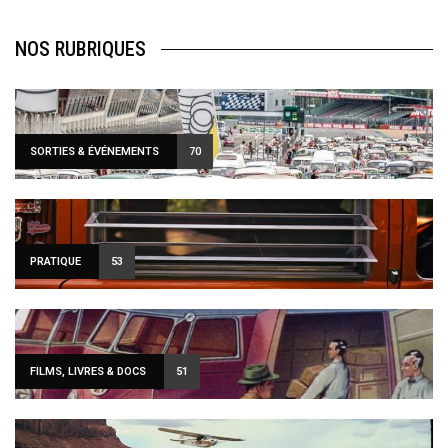
NOS RUBRIQUES
SORTIES & ÉVÉNEMENTS
70
PRATIQUE
53
FILMS, LIVRES & DOCS
51