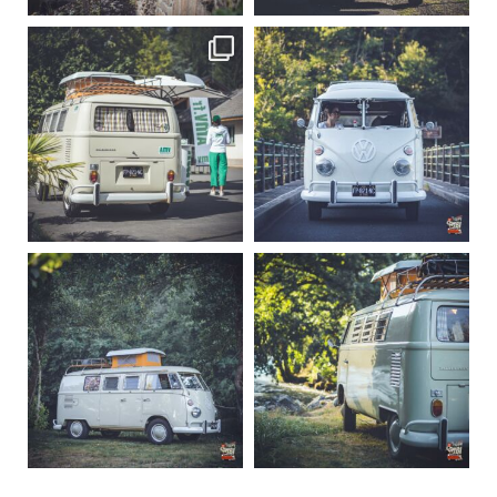
becombi
becombi
Sep 10
Août 10
220
4
177
0
becombi
becombi
Août 10
Août 10
120
0
108
0