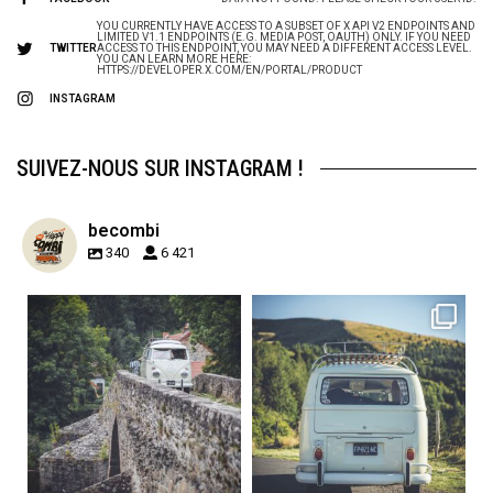
YOU CURRENTLY HAVE ACCESS TO A SUBSET OF X API V2 ENDPOINTS AND
LIMITED V1.1 ENDPOINTS (E.G. MEDIA POST, OAUTH) ONLY. IF YOU NEED
TWITTER
ACCESS TO THIS ENDPOINT, YOU MAY NEED A DIFFERENT ACCESS LEVEL.
YOU CAN LEARN MORE HERE:
HTTPS://DEVELOPER.X.COM/EN/PORTAL/PRODUCT
INSTAGRAM
SUIVEZ-NOUS SUR INSTAGRAM !
becombi
340
6 421
becombi
becombi
Sep 15
Sep 12
219
3
216
3