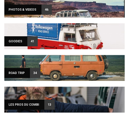
PHOTOS & VIDEOS
46
GOODIES
41
ROAD TRIP
34
LES PROS DU COMBI
13