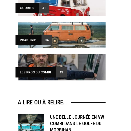
wsletter
GOODIES
41
ve offers every
ROAD TRIP
34
and special offers.
LES PROS DU COMBI
13
A LIRE OU À RELIRE…
UNE BELLE JOURNÉE EN VW
COMBI DANS LE GOLFE DU
MORBIHAN