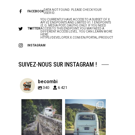
DATA NOT FOUND. PLEASE CHECK YOUR
FACEBOOK
USER ID.
YOU CURRENTLY HAVE ACCESS TO A SUBSET OF X
API V2 ENDPOINTS AND LIMITED V1.1 ENDPOINTS
(E.G. MEDIA POST, OAUTH) ONLY. IF YOU NEED
TWITTER
ACCESS TO THIS ENDPOINT, YOU MAY NEED A
DIFFERENT ACCESS LEVEL. YOU CAN LEARN MORE
HERE:
HTTPS://DEVELOPER.X.COM/EN/PORTAL/PRODUCT
INSTAGRAM
SUIVEZ-NOUS SUR INSTAGRAM !
becombi
340
6 421
becombi
becombi
Sep 15
Sep 12