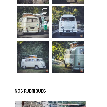
219
3
216
3
becombi
becombi
Sep 10
Août 10
220
4
177
0
becombi
becombi
Août 10
Août 10
120
0
108
0
NOS RUBRIQUES