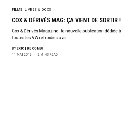
FILMS, LIVRES & DOCS
COX & DÉRIVÉS MAG: ÇA VIENT DE SORTIR !
Cox & Dérivés Magazine : la nouvelle publication dédiée à
toutes les VW refroidies à air
BY
ERIC | BE COMBI
11 MAI 2013
2 MINS READ