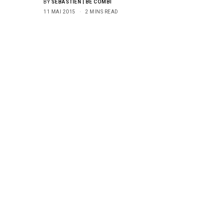
BY
SÉBASTIEN | BE COMBI
11 MAI 2015
2 MINS READ