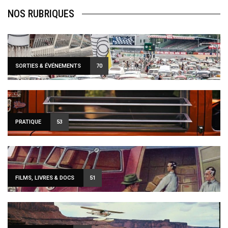
NOS RUBRIQUES
SORTIES & ÉVÉNEMENTS
70
PRATIQUE
53
FILMS, LIVRES & DOCS
51