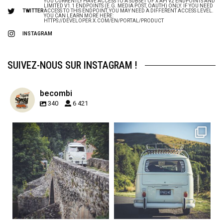
YOU CURRENTLY HAVE ACCESS TO A SUBSET OF X API V2 ENDPOINTS AND
LIMITED V1.1 ENDPOINTS (E.G. MEDIA POST, OAUTH) ONLY. IF YOU NEED
TWITTER
ACCESS TO THIS ENDPOINT, YOU MAY NEED A DIFFERENT ACCESS LEVEL.
YOU CAN LEARN MORE HERE:
HTTPS://DEVELOPER.X.COM/EN/PORTAL/PRODUCT
INSTAGRAM
SUIVEZ-NOUS SUR INSTAGRAM !
becombi
340
6 421
becombi
becombi
Sep 15
Sep 12
219
3
216
3