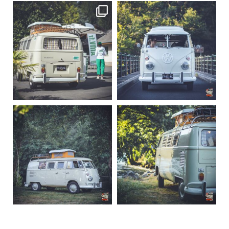
becombi
becombi
Sep 10
Août 10
220
4
177
0
becombi
becombi
Août 10
Août 10
120
0
108
0