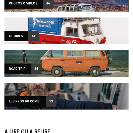
PHOTOS & VIDEOS
46
GOODIES
41
ROAD TRIP
34
LES PROS DU COMBI
13
A LIRE OU À RELIRE…