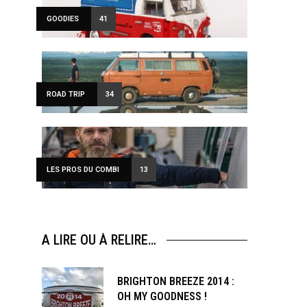
GOODIES
41
ROAD TRIP
34
LES PROS DU COMBI
13
A LIRE OU À RELIRE…
BRIGHTON BREEZE 2014 :
OH MY GOODNESS !