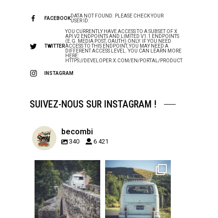
DATA NOT FOUND. PLEASE CHECK YOUR
FACEBOOK
USER ID.
YOU CURRENTLY HAVE ACCESS TO A SUBSET OF X
API V2 ENDPOINTS AND LIMITED V1.1 ENDPOINTS
(E.G. MEDIA POST, OAUTH) ONLY. IF YOU NEED
TWITTER
ACCESS TO THIS ENDPOINT, YOU MAY NEED A
DIFFERENT ACCESS LEVEL. YOU CAN LEARN MORE
HERE:
HTTPS://DEVELOPER.X.COM/EN/PORTAL/PRODUCT
INSTAGRAM
SUIVEZ-NOUS SUR INSTAGRAM !
becombi
340
6 421
becombi
becombi
Sep 15
Sep 12