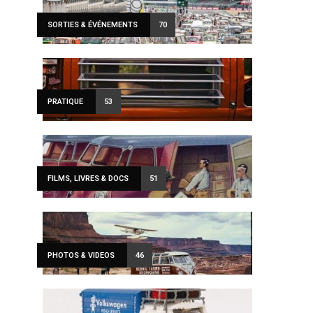
SORTIES & ÉVÉNEMENTS
70
PRATIQUE
53
FILMS, LIVRES & DOCS
51
PHOTOS & VIDEOS
46