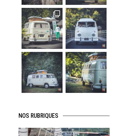
219
3
216
3
becombi
becombi
Sep 10
Août 10
220
4
177
0
becombi
becombi
Août 10
Août 10
120
0
108
0
NOS RUBRIQUES