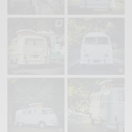
Sep 15
Sep 12
219
3
216
3
becombi
becombi
Sep 10
Août 10
220
4
177
0
becombi
becombi
Août 10
Août 10
120
0
108
0