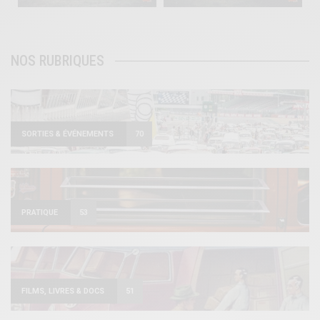
NOS RUBRIQUES
SORTIES & ÉVÉNEMENTS
70
PRATIQUE
53
FILMS, LIVRES & DOCS
51