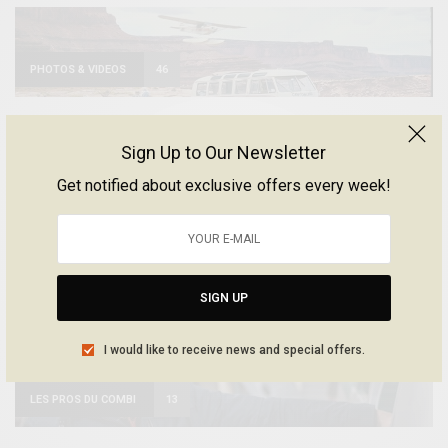
PHOTOS & VIDEOS
46
Sign Up to Our Newsletter
GOODIES
41
Get notified about exclusive offers every week!
ROAD TRIP
34
SIGN UP
I would like to receive news and special offers.
LES PROS DU COMBI
13