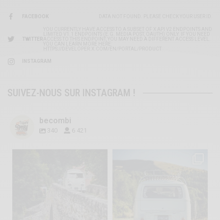
FACEBOOK
DATA NOT FOUND. PLEASE CHECK YOUR USER ID.
YOU CURRENTLY HAVE ACCESS TO A SUBSET OF X API V2 ENDPOINTS AND
LIMITED V1.1 ENDPOINTS (E.G. MEDIA POST, OAUTH) ONLY. IF YOU NEED
TWITTER
ACCESS TO THIS ENDPOINT, YOU MAY NEED A DIFFERENT ACCESS LEVEL.
YOU CAN LEARN MORE HERE:
HTTPS://DEVELOPER.X.COM/EN/PORTAL/PRODUCT
INSTAGRAM
SUIVEZ-NOUS SUR INSTAGRAM !
becombi
340
6 421
becombi
becombi