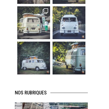
219
3
216
3
becombi
becombi
Sep 10
Août 10
220
4
177
0
becombi
becombi
Août 10
Août 10
120
0
108
0
NOS RUBRIQUES