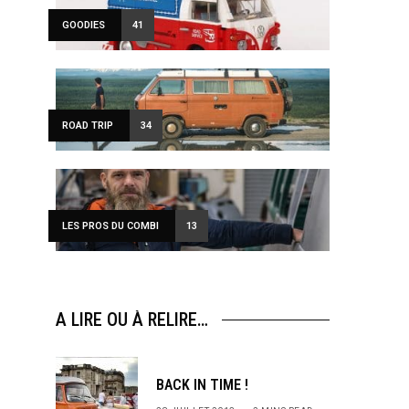
GOODIES
41
ROAD TRIP
34
LES PROS DU COMBI
13
A LIRE OU À RELIRE…
BACK IN TIME !