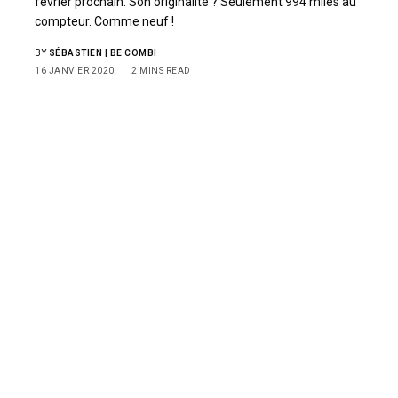
février prochain. Son originalité ? Seulement 994 miles au
compteur. Comme neuf !
BY
SÉBASTIEN | BE COMBI
16 JANVIER 2020
2 MINS READ