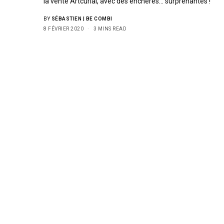
la vente Artcurial, avec des enchères… surprenantes !
BY
SÉBASTIEN | BE COMBI
8 FÉVRIER 2020
3 MINS READ