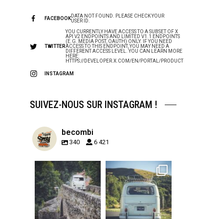
DATA NOT FOUND. PLEASE CHECK YOUR
FACEBOOK
USER ID.
YOU CURRENTLY HAVE ACCESS TO A SUBSET OF X
API V2 ENDPOINTS AND LIMITED V1.1 ENDPOINTS
(E.G. MEDIA POST, OAUTH) ONLY. IF YOU NEED
TWITTER
ACCESS TO THIS ENDPOINT, YOU MAY NEED A
DIFFERENT ACCESS LEVEL. YOU CAN LEARN MORE
HERE:
HTTPS://DEVELOPER.X.COM/EN/PORTAL/PRODUCT
INSTAGRAM
SUIVEZ-NOUS SUR INSTAGRAM !
becombi
340
6 421
becombi
becombi
Sep 15
Sep 12