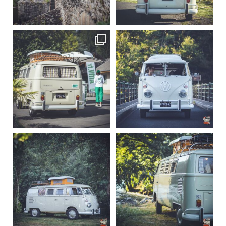
Sep 15
Sep 12
219
3
216
3
becombi
becombi
Sep 10
Août 10
220
4
177
0
becombi
becombi
Août 10
Août 10
120
0
108
0