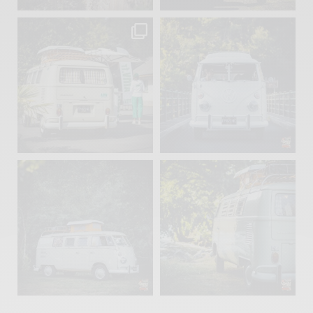
becombi
becombi
Sep 10
Août 10
220
4
177
0
becombi
becombi
Août 10
Août 10
120
0
108
0