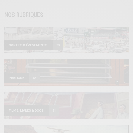
NOS RUBRIQUES
SORTIES & ÉVÉNEMENTS
70
PRATIQUE
53
FILMS, LIVRES & DOCS
51