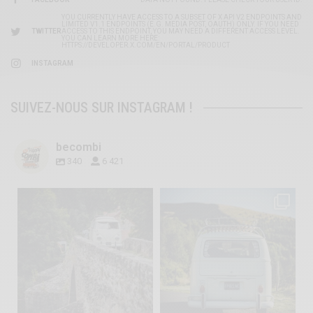
YOU CURRENTLY HAVE ACCESS TO A SUBSET OF X API V2 ENDPOINTS AND
LIMITED V1.1 ENDPOINTS (E.G. MEDIA POST, OAUTH) ONLY. IF YOU NEED
TWITTER
ACCESS TO THIS ENDPOINT, YOU MAY NEED A DIFFERENT ACCESS LEVEL.
YOU CAN LEARN MORE HERE:
HTTPS://DEVELOPER.X.COM/EN/PORTAL/PRODUCT
INSTAGRAM
SUIVEZ-NOUS SUR INSTAGRAM !
becombi
340
6 421
becombi
becombi
Sep 15
Sep 12
219
3
216
3