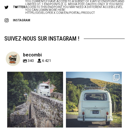
YOU CURRENTLY HAVE ACCESS TO A SUBSET OF X API V2 ENDPOINTS AND
LIMITED V1.1 ENDPOINTS (E.G. MEDIA POST, OAUTH) ONLY. IF YOU NEED
TWITTER
ACCESS TO THIS ENDPOINT, YOU MAY NEED A DIFFERENT ACCESS LEVEL.
YOU CAN LEARN MORE HERE:
HTTPS://DEVELOPER.X.COM/EN/PORTAL/PRODUCT
INSTAGRAM
SUIVEZ-NOUS SUR INSTAGRAM !
becombi
340
6 421
becombi
becombi
Sep 15
Sep 12
219
3
216
3