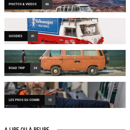
PHOTOS & VIDEOS
46
GOODIES
41
ROAD TRIP
34
LES PROS DU COMBI
13
A LIRE OU À RELIRE…