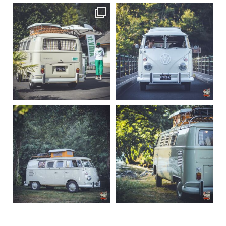
becombi
becombi
Sep 10
Août 10
220
4
177
0
becombi
becombi
Août 10
Août 10
120
0
108
0