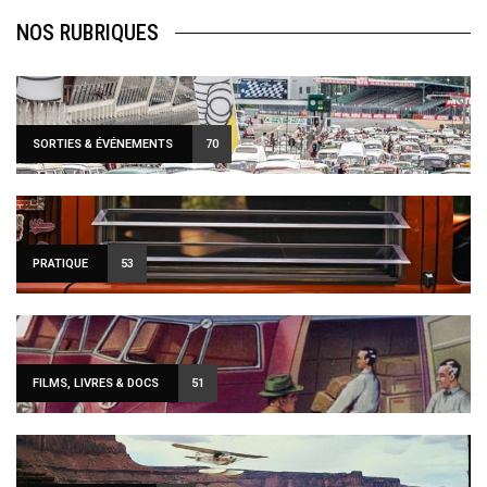
NOS RUBRIQUES
SORTIES & ÉVÉNEMENTS
70
PRATIQUE
53
FILMS, LIVRES & DOCS
51