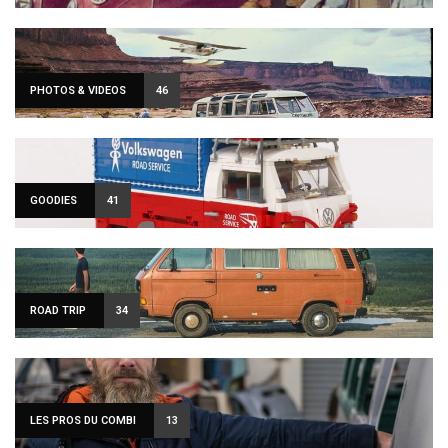
PHOTOS & VIDEOS
46
GOODIES
41
ROAD TRIP
34
LES PROS DU COMBI
13