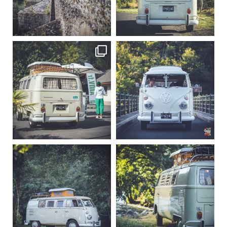
Sep 15
Sep 12
219
3
216
3
becombi
becombi
Sep 10
Août 10
220
4
177
0
becombi
becombi
Août 10
Août 10