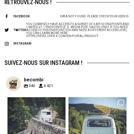
RETROUVEZ-NOUS !
FACEBOOK
DATA NOT FOUND. PLEASE CHECK YOUR USER ID.
YOU CURRENTLY HAVE ACCESS TO A SUBSET OF X API V2 ENDPOINTS AND
LIMITED V1.1 ENDPOINTS (E.G. MEDIA POST, OAUTH) ONLY. IF YOU NEED
TWITTER
ACCESS TO THIS ENDPOINT, YOU MAY NEED A DIFFERENT ACCESS LEVEL.
YOU CAN LEARN MORE HERE:
HTTPS://DEVELOPER.X.COM/EN/PORTAL/PRODUCT
INSTAGRAM
SUIVEZ-NOUS SUR INSTAGRAM !
becombi
340
6 421
becombi
becombi