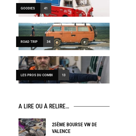
GOODIES
41
ROAD TRIP
34
LES PROS DU COMBI
13
A LIRE OU À RELIRE…
25ÈME BOURSE VW DE
VALENCE