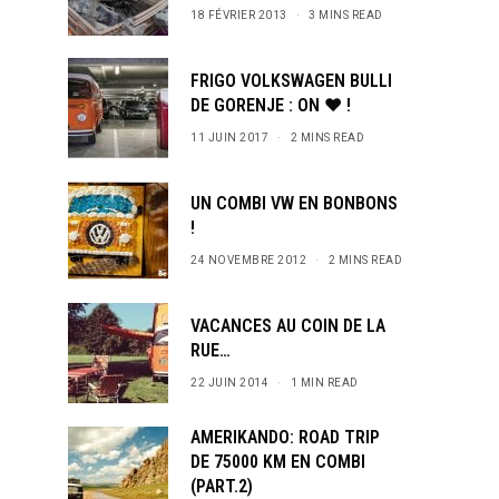
18 FÉVRIER 2013
3 MINS READ
FRIGO VOLKSWAGEN BULLI
DE GORENJE : ON ♥ !
11 JUIN 2017
2 MINS READ
UN COMBI VW EN BONBONS
!
24 NOVEMBRE 2012
2 MINS READ
VACANCES AU COIN DE LA
RUE…
22 JUIN 2014
1 MIN READ
AMERIKANDO: ROAD TRIP
DE 75000 KM EN COMBI
(PART.2)