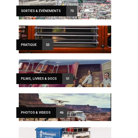
SORTIES & ÉVÉNEMENTS
70
PRATIQUE
53
FILMS, LIVRES & DOCS
51
PHOTOS & VIDEOS
46