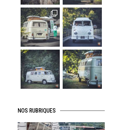
219
3
216
3
becombi
becombi
Sep 10
Août 10
220
4
177
0
becombi
becombi
Août 10
Août 10
120
0
108
0
NOS RUBRIQUES