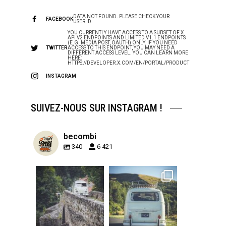
DATA NOT FOUND. PLEASE CHECK YOUR
FACEBOOK
USER ID.
YOU CURRENTLY HAVE ACCESS TO A SUBSET OF X
API V2 ENDPOINTS AND LIMITED V1.1 ENDPOINTS
(E.G. MEDIA POST, OAUTH) ONLY. IF YOU NEED
TWITTER
ACCESS TO THIS ENDPOINT, YOU MAY NEED A
DIFFERENT ACCESS LEVEL. YOU CAN LEARN MORE
HERE:
HTTPS://DEVELOPER.X.COM/EN/PORTAL/PRODUCT
INSTAGRAM
SUIVEZ-NOUS SUR INSTAGRAM !
becombi
340
6 421
becombi
becombi
Sep 15
Sep 12