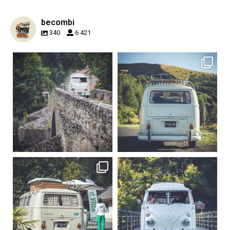
becombi
340
6 421
becombi
becombi
Sep 15
Sep 12
219
3
216
3
becombi
becombi