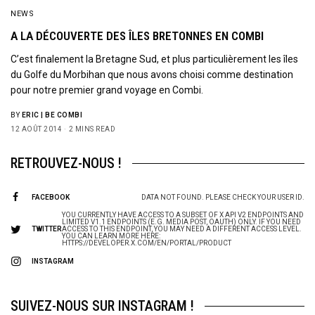
NEWS
A LA DÉCOUVERTE DES ÎLES BRETONNES EN COMBI
C’est finalement la Bretagne Sud, et plus particulièrement les îles
du Golfe du Morbihan que nous avons choisi comme destination
pour notre premier grand voyage en Combi.
BY
ERIC | BE COMBI
12 AOÛT 2014
2 MINS READ
RETROUVEZ-NOUS !
FACEBOOK
DATA NOT FOUND. PLEASE CHECK YOUR USER ID.
YOU CURRENTLY HAVE ACCESS TO A SUBSET OF X API V2 ENDPOINTS AND
LIMITED V1.1 ENDPOINTS (E.G. MEDIA POST, OAUTH) ONLY. IF YOU NEED
TWITTER
ACCESS TO THIS ENDPOINT, YOU MAY NEED A DIFFERENT ACCESS LEVEL.
YOU CAN LEARN MORE HERE:
HTTPS://DEVELOPER.X.COM/EN/PORTAL/PRODUCT
INSTAGRAM
SUIVEZ-NOUS SUR INSTAGRAM !