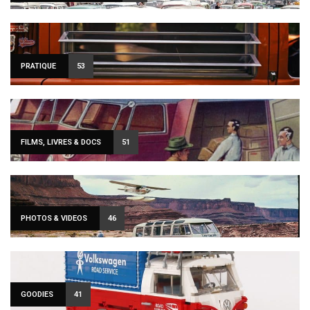
PRATIQUE
53
FILMS, LIVRES & DOCS
51
PHOTOS & VIDEOS
46
GOODIES
41