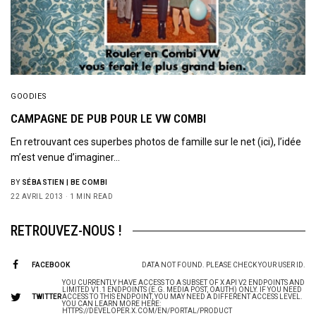
GOODIES
CAMPAGNE DE PUB POUR LE VW COMBI
En retrouvant ces superbes photos de famille sur le net (ici), l’idée
m’est venue d’imaginer…
BY
SÉBASTIEN | BE COMBI
22 AVRIL 2013
1 MIN READ
RETROUVEZ-NOUS !
FACEBOOK
DATA NOT FOUND. PLEASE CHECK YOUR USER ID.
YOU CURRENTLY HAVE ACCESS TO A SUBSET OF X API V2 ENDPOINTS AND
LIMITED V1.1 ENDPOINTS (E.G. MEDIA POST, OAUTH) ONLY. IF YOU NEED
TWITTER
ACCESS TO THIS ENDPOINT, YOU MAY NEED A DIFFERENT ACCESS LEVEL.
YOU CAN LEARN MORE HERE:
HTTPS://DEVELOPER.X.COM/EN/PORTAL/PRODUCT