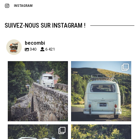
INSTAGRAM
SUIVEZ-NOUS SUR INSTAGRAM !
becombi
340
6 421
becombi
becombi
Sep 15
Sep 12
219
3
216
3
becombi
becombi