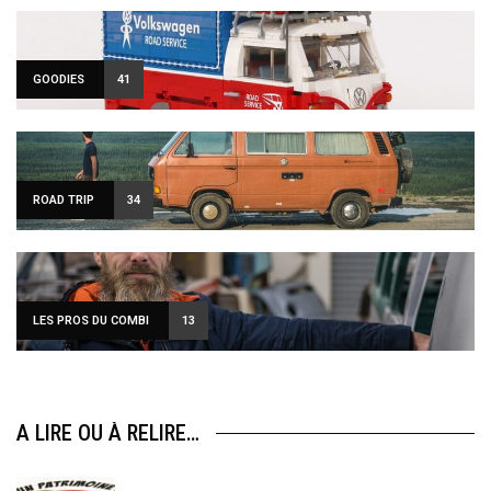
GOODIES
41
ROAD TRIP
34
LES PROS DU COMBI
13
A LIRE OU À RELIRE…