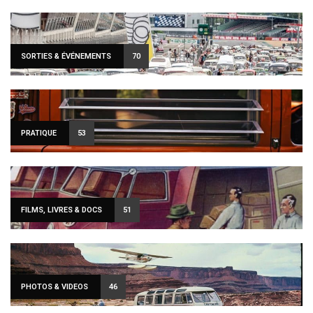
SORTIES & ÉVÉNEMENTS
70
PRATIQUE
53
FILMS, LIVRES & DOCS
51
PHOTOS & VIDEOS
46