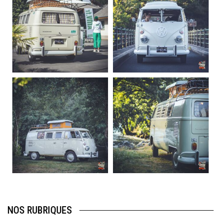
Sep 10
Août 10
220
4
177
0
becombi
becombi
Août 10
Août 10
120
0
108
0
NOS RUBRIQUES