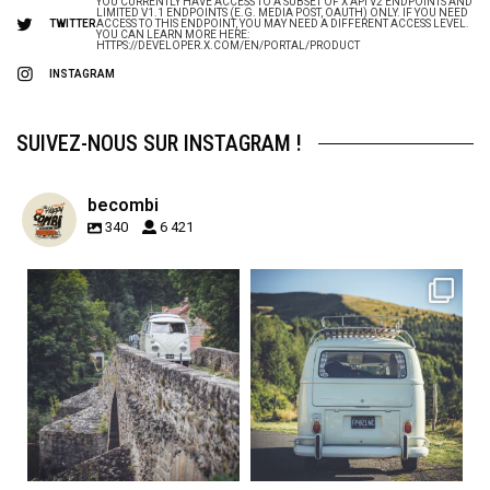
YOU CURRENTLY HAVE ACCESS TO A SUBSET OF X API V2 ENDPOINTS AND
LIMITED V1.1 ENDPOINTS (E.G. MEDIA POST, OAUTH) ONLY. IF YOU NEED
TWITTER
ACCESS TO THIS ENDPOINT, YOU MAY NEED A DIFFERENT ACCESS LEVEL.
YOU CAN LEARN MORE HERE:
HTTPS://DEVELOPER.X.COM/EN/PORTAL/PRODUCT
INSTAGRAM
SUIVEZ-NOUS SUR INSTAGRAM !
becombi
340
6 421
becombi
becombi
Sep 15
Sep 12
219
3
216
3