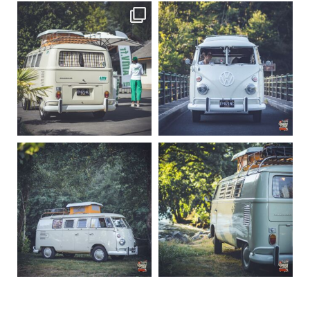
becombi
becombi
Sep 10
Août 10
220
4
177
0
becombi
becombi
Août 10
Août 10
120
0
108
0