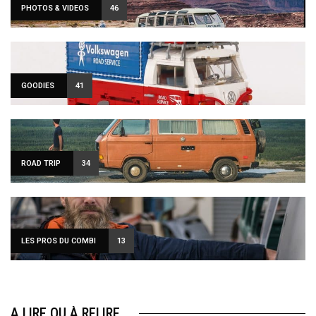
PHOTOS & VIDEOS
46
GOODIES
41
ROAD TRIP
34
LES PROS DU COMBI
13
A LIRE OU À RELIRE…