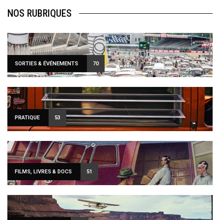
NOS RUBRIQUES
SORTIES & ÉVÉNEMENTS
70
PRATIQUE
53
FILMS, LIVRES & DOCS
51