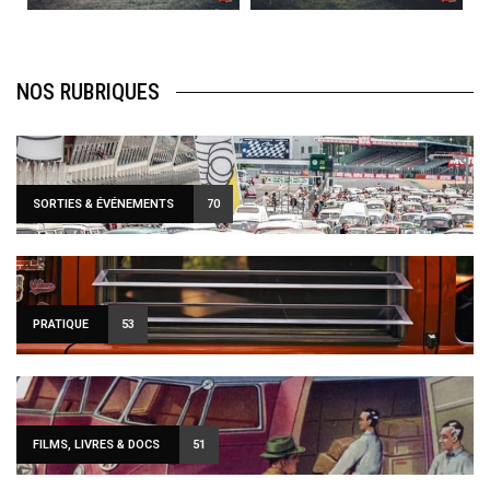
NOS RUBRIQUES
SORTIES & ÉVÉNEMENTS
70
PRATIQUE
53
FILMS, LIVRES & DOCS
51