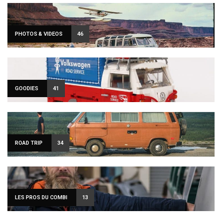
PHOTOS & VIDEOS
46
GOODIES
41
ROAD TRIP
34
LES PROS DU COMBI
13