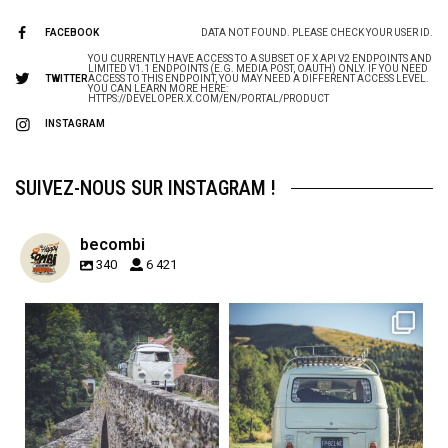
FACEBOOK
DATA NOT FOUND. PLEASE CHECK YOUR USER ID.
YOU CURRENTLY HAVE ACCESS TO A SUBSET OF X API V2 ENDPOINTS AND
LIMITED V1.1 ENDPOINTS (E.G. MEDIA POST, OAUTH) ONLY. IF YOU NEED
TWITTER
ACCESS TO THIS ENDPOINT, YOU MAY NEED A DIFFERENT ACCESS LEVEL.
YOU CAN LEARN MORE HERE:
HTTPS://DEVELOPER.X.COM/EN/PORTAL/PRODUCT
INSTAGRAM
SUIVEZ-NOUS SUR INSTAGRAM !
becombi
340
6 421
becombi
becombi