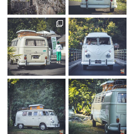
Sep 15
Sep 12
219
3
216
3
becombi
becombi
Sep 10
Août 10
220
4
177
0
becombi
becombi
Août 10
Août 10
120
0
108
0