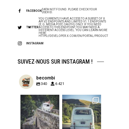
DATA NOT FOUND. PLEASE CHECK YOUR
FACEBOOK
USER ID.
YOU CURRENTLY HAVE ACCESS TO A SUBSET OF X
API V2 ENDPOINTS AND LIMITED V1.1 ENDPOINTS
(E.G. MEDIA POST, OAUTH) ONLY. IF YOU NEED
TWITTER
ACCESS TO THIS ENDPOINT, YOU MAY NEED A
DIFFERENT ACCESS LEVEL. YOU CAN LEARN MORE
HERE:
HTTPS://DEVELOPER.X.COM/EN/PORTAL/PRODUCT
INSTAGRAM
SUIVEZ-NOUS SUR INSTAGRAM !
becombi
340
6 421
becombi
becombi
Sep 15
Sep 12