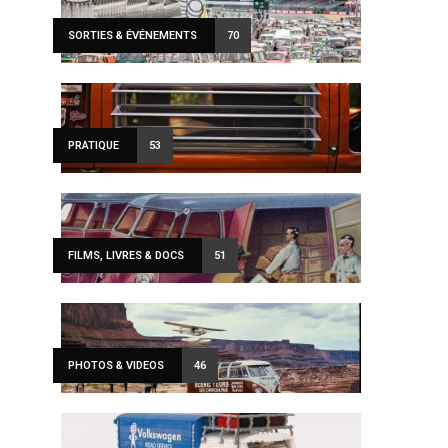
SORTIES & ÉVÉNEMENTS
70
PRATIQUE
53
FILMS, LIVRES & DOCS
51
PHOTOS & VIDEOS
46