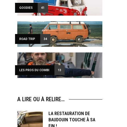
GOODIES
41
ROAD TRIP
34
LES PROS DU COMBI
13
A LIRE OU À RELIRE…
LA RESTAURATION DE
BAUDOUIN TOUCHE À SA
FIN !