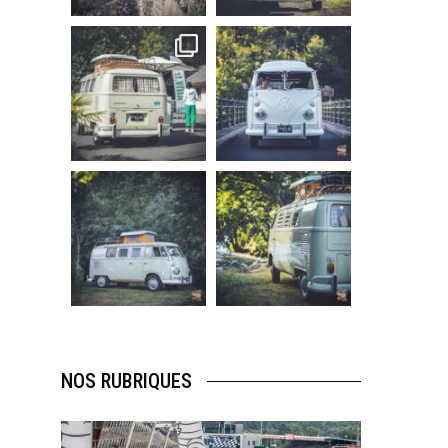
219
3
216
3
becombi
becombi
Sep 10
Août 10
220
4
177
0
becombi
becombi
Août 10
Août 10
120
0
108
0
NOS RUBRIQUES