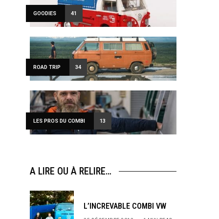
GOODIES
41
ROAD TRIP
34
LES PROS DU COMBI
13
A LIRE OU À RELIRE…
L’INCREVABLE COMBI VW