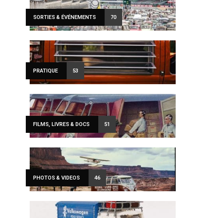
SORTIES & ÉVÉNEMENTS
70
PRATIQUE
53
FILMS, LIVRES & DOCS
51
PHOTOS & VIDEOS
46