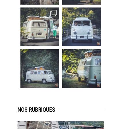
219
3
216
3
becombi
becombi
Sep 10
Août 10
220
4
177
0
becombi
becombi
Août 10
Août 10
120
0
108
0
NOS RUBRIQUES