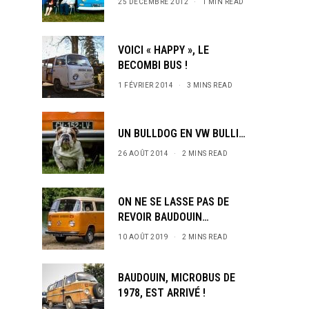
25 DÉCEMBRE 2012
1 MIN READ
VOICI « HAPPY », LE
BECOMBI BUS !
1 FÉVRIER 2014
3 MINS READ
UN BULLDOG EN VW BULLI…
26 AOÛT 2014
2 MINS READ
ON NE SE LASSE PAS DE
REVOIR BAUDOUIN…
10 AOÛT 2019
2 MINS READ
BAUDOUIN, MICROBUS DE
1978, EST ARRIVÉ !