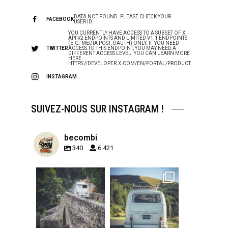
DATA NOT FOUND. PLEASE CHECK YOUR
FACEBOOK
USER ID.
YOU CURRENTLY HAVE ACCESS TO A SUBSET OF X
API V2 ENDPOINTS AND LIMITED V1.1 ENDPOINTS
(E.G. MEDIA POST, OAUTH) ONLY. IF YOU NEED
TWITTER
ACCESS TO THIS ENDPOINT, YOU MAY NEED A
DIFFERENT ACCESS LEVEL. YOU CAN LEARN MORE
HERE:
HTTPS://DEVELOPER.X.COM/EN/PORTAL/PRODUCT
INSTAGRAM
SUIVEZ-NOUS SUR INSTAGRAM !
becombi
340
6 421
becombi
becombi
Sep 15
Sep 12