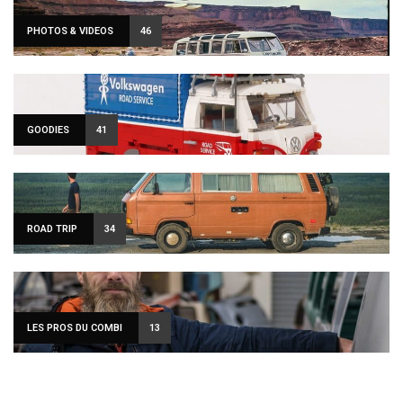
PHOTOS & VIDEOS
46
GOODIES
41
ROAD TRIP
34
LES PROS DU COMBI
13