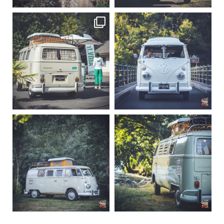
becombi
becombi
Sep 10
Août 10
220
4
177
0
becombi
becombi
Août 10
Août 10
120
0
108
0