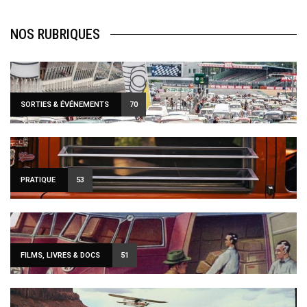
NOS RUBRIQUES
SORTIES & ÉVÉNEMENTS
70
PRATIQUE
53
FILMS, LIVRES & DOCS
51