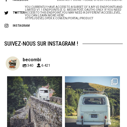
YOU CURRENTLY HAVE ACCESS TO A SUBSET OF X API V2 ENDPOINTS AND
LIMITED V1.1 ENDPOINTS (E.G. MEDIA POST, OAUTH) ONLY. IF YOU NEED
TWITTER
ACCESS TO THIS ENDPOINT, YOU MAY NEED A DIFFERENT ACCESS LEVEL.
YOU CAN LEARN MORE HERE:
HTTPS://DEVELOPER.X.COM/EN/PORTAL/PRODUCT
INSTAGRAM
SUIVEZ-NOUS SUR INSTAGRAM !
becombi
340
6 421
becombi
becombi
Sep 15
Sep 12
219
3
216
3