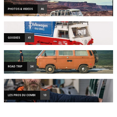
PHOTOS & VIDEOS
46
GOODIES
41
ROAD TRIP
34
LES PROS DU COMBI
13