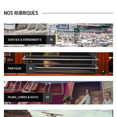
NOS RUBRIQUES
SORTIES & ÉVÉNEMENTS
70
PRATIQUE
53
FILMS, LIVRES & DOCS
51