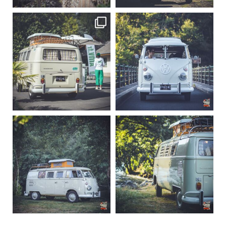
becombi
becombi
Sep 10
Août 10
220
4
177
0
becombi
becombi
Août 10
Août 10
120
0
108
0