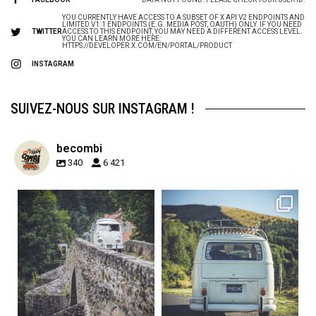
YOU CURRENTLY HAVE ACCESS TO A SUBSET OF X API V2 ENDPOINTS AND
LIMITED V1.1 ENDPOINTS (E.G. MEDIA POST, OAUTH) ONLY. IF YOU NEED
TWITTER
ACCESS TO THIS ENDPOINT, YOU MAY NEED A DIFFERENT ACCESS LEVEL.
YOU CAN LEARN MORE HERE:
HTTPS://DEVELOPER.X.COM/EN/PORTAL/PRODUCT
INSTAGRAM
SUIVEZ-NOUS SUR INSTAGRAM !
becombi
340
6 421
becombi
becombi
Sep 15
Sep 12
219
3
216
3