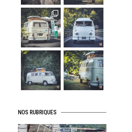
219
3
216
3
becombi
becombi
Sep 10
Août 10
220
4
177
0
becombi
becombi
Août 10
Août 10
120
0
108
0
NOS RUBRIQUES