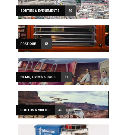
SORTIES & ÉVÉNEMENTS
70
PRATIQUE
53
FILMS, LIVRES & DOCS
51
PHOTOS & VIDEOS
46