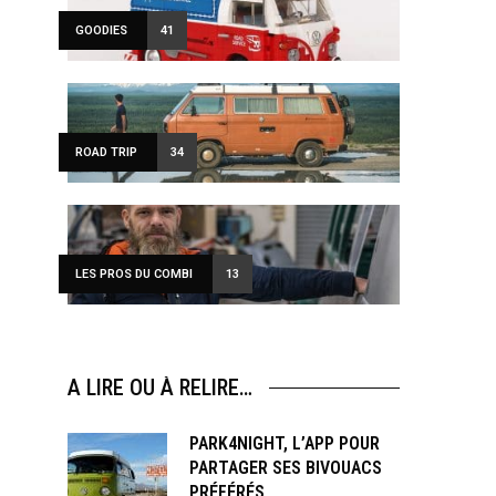
GOODIES
41
ROAD TRIP
34
LES PROS DU COMBI
13
A LIRE OU À RELIRE…
PARK4NIGHT, L’APP POUR
PARTAGER SES BIVOUACS
PRÉFÉRÉS