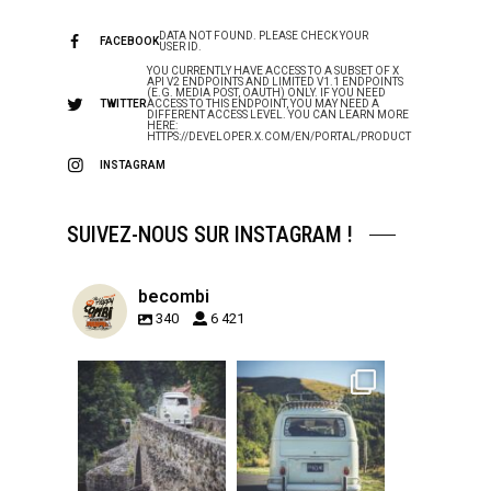
DATA NOT FOUND. PLEASE CHECK YOUR
FACEBOOK
USER ID.
YOU CURRENTLY HAVE ACCESS TO A SUBSET OF X
API V2 ENDPOINTS AND LIMITED V1.1 ENDPOINTS
(E.G. MEDIA POST, OAUTH) ONLY. IF YOU NEED
TWITTER
ACCESS TO THIS ENDPOINT, YOU MAY NEED A
DIFFERENT ACCESS LEVEL. YOU CAN LEARN MORE
HERE:
HTTPS://DEVELOPER.X.COM/EN/PORTAL/PRODUCT
INSTAGRAM
SUIVEZ-NOUS SUR INSTAGRAM !
becombi
340
6 421
becombi
becombi
Sep 15
Sep 12