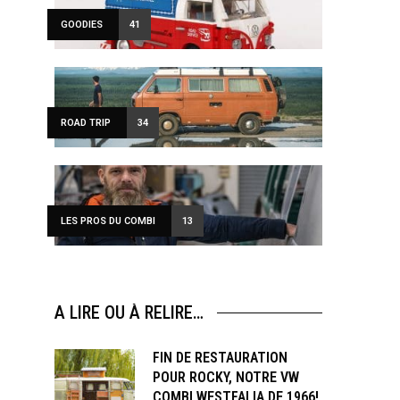
GOODIES
41
ROAD TRIP
34
LES PROS DU COMBI
13
A LIRE OU À RELIRE…
FIN DE RESTAURATION
POUR ROCKY, NOTRE VW
COMBI WESTFALIA DE 1966!