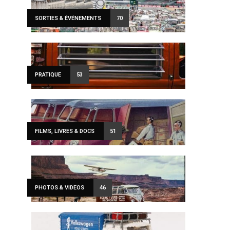
SORTIES & ÉVÉNEMENTS
70
PRATIQUE
53
FILMS, LIVRES & DOCS
51
PHOTOS & VIDEOS
46