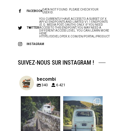
DATA NOT FOUND. PLEASE CHECK YOUR
FACEBOOK
USER ID.
YOU CURRENTLY HAVE ACCESS TO A SUBSET OF X
API V2 ENDPOINTS AND LIMITED V1.1 ENDPOINTS
(E.G. MEDIA POST, OAUTH) ONLY. IF YOU NEED
TWITTER
ACCESS TO THIS ENDPOINT, YOU MAY NEED A
DIFFERENT ACCESS LEVEL. YOU CAN LEARN MORE
HERE:
HTTPS://DEVELOPER.X.COM/EN/PORTAL/PRODUCT
INSTAGRAM
SUIVEZ-NOUS SUR INSTAGRAM !
becombi
340
6 421
becombi
becombi
Sep 15
Sep 12