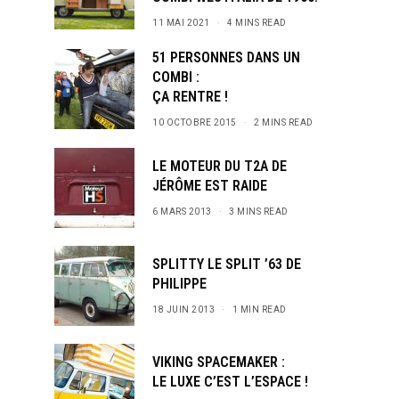
11 MAI 2021
4 MINS READ
51 PERSONNES DANS UN
COMBI :
ÇA RENTRE !
10 OCTOBRE 2015
2 MINS READ
LE MOTEUR DU T2A DE
JÉRÔME EST RAIDE
6 MARS 2013
3 MINS READ
SPLITTY LE SPLIT ’63 DE
PHILIPPE
18 JUIN 2013
1 MIN READ
VIKING SPACEMAKER :
LE LUXE C’EST L’ESPACE !