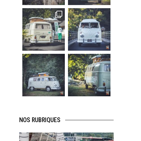
219
3
216
3
becombi
becombi
Sep 10
Août 10
220
4
177
0
becombi
becombi
Août 10
Août 10
120
0
108
0
NOS RUBRIQUES