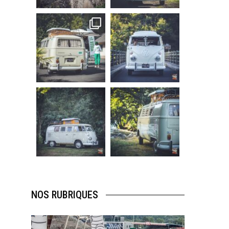
219
3
216
3
becombi
becombi
Sep 10
Août 10
220
4
177
0
becombi
becombi
Août 10
Août 10
120
0
108
0
NOS RUBRIQUES