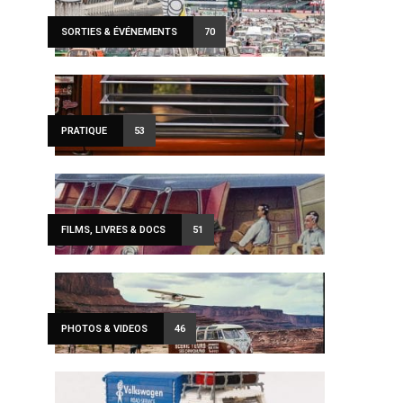
SORTIES & ÉVÉNEMENTS
70
PRATIQUE
53
FILMS, LIVRES & DOCS
51
PHOTOS & VIDEOS
46