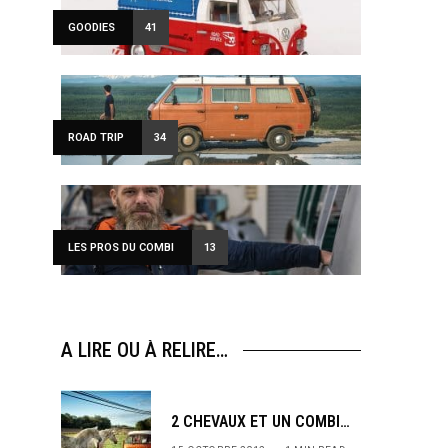
GOODIES
41
ROAD TRIP
34
LES PROS DU COMBI
13
A LIRE OU À RELIRE…
2 CHEVAUX ET UN COMBI…