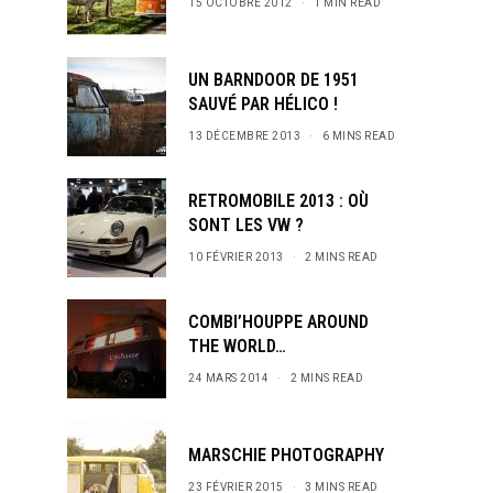
15 OCTOBRE 2012
1 MIN READ
UN BARNDOOR DE 1951
SAUVÉ PAR HÉLICO !
13 DÉCEMBRE 2013
6 MINS READ
RETROMOBILE 2013 : OÙ
SONT LES VW ?
10 FÉVRIER 2013
2 MINS READ
COMBI’HOUPPE AROUND
THE WORLD…
24 MARS 2014
2 MINS READ
MARSCHIE PHOTOGRAPHY
23 FÉVRIER 2015
3 MINS READ