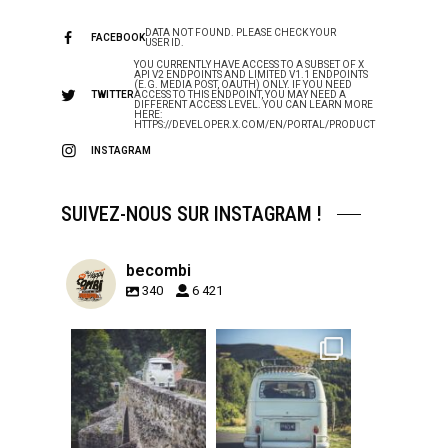
DATA NOT FOUND. PLEASE CHECK YOUR
FACEBOOK
USER ID.
YOU CURRENTLY HAVE ACCESS TO A SUBSET OF X
API V2 ENDPOINTS AND LIMITED V1.1 ENDPOINTS
(E.G. MEDIA POST, OAUTH) ONLY. IF YOU NEED
TWITTER
ACCESS TO THIS ENDPOINT, YOU MAY NEED A
DIFFERENT ACCESS LEVEL. YOU CAN LEARN MORE
HERE:
HTTPS://DEVELOPER.X.COM/EN/PORTAL/PRODUCT
INSTAGRAM
SUIVEZ-NOUS SUR INSTAGRAM !
becombi
340
6 421
becombi
becombi
Sep 15
Sep 12