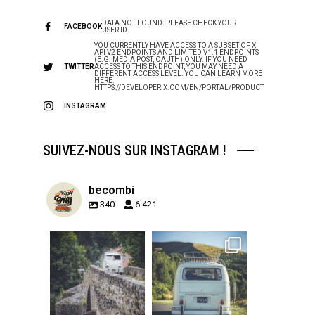
DATA NOT FOUND. PLEASE CHECK YOUR
FACEBOOK
USER ID.
YOU CURRENTLY HAVE ACCESS TO A SUBSET OF X
API V2 ENDPOINTS AND LIMITED V1.1 ENDPOINTS
(E.G. MEDIA POST, OAUTH) ONLY. IF YOU NEED
TWITTER
ACCESS TO THIS ENDPOINT, YOU MAY NEED A
DIFFERENT ACCESS LEVEL. YOU CAN LEARN MORE
HERE:
HTTPS://DEVELOPER.X.COM/EN/PORTAL/PRODUCT
INSTAGRAM
SUIVEZ-NOUS SUR INSTAGRAM !
becombi
340
6 421
becombi
becombi
Sep 15
Sep 12