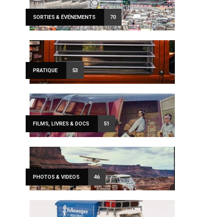
SORTIES & ÉVÉNEMENTS
70
PRATIQUE
53
FILMS, LIVRES & DOCS
51
PHOTOS & VIDEOS
46