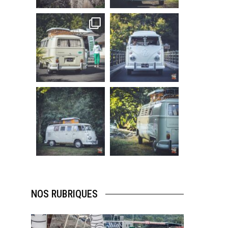
219
3
216
3
becombi
becombi
Sep 10
Août 10
220
4
177
0
becombi
becombi
Août 10
Août 10
120
0
108
0
NOS RUBRIQUES