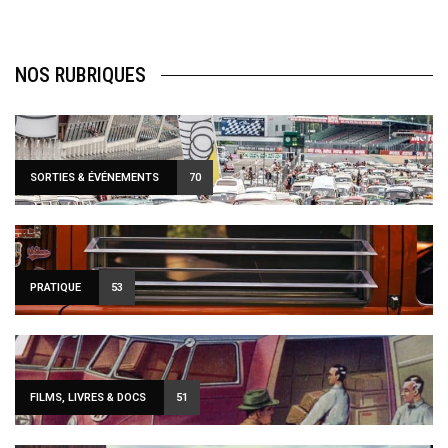
NOS RUBRIQUES
SORTIES & ÉVÉNEMENTS
70
PRATIQUE
53
FILMS, LIVRES & DOCS
51