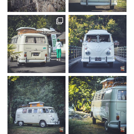
219
3
216
3
becombi
becombi
Sep 10
Août 10
220
4
177
0
becombi
becombi
Août 10
Août 10
120
0
108
0