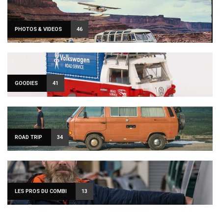
PHOTOS & VIDEOS
46
GOODIES
41
ROAD TRIP
34
LES PROS DU COMBI
13