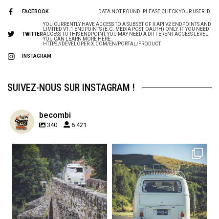
FACEBOOK
DATA NOT FOUND. PLEASE CHECK YOUR USER ID.
YOU CURRENTLY HAVE ACCESS TO A SUBSET OF X API V2 ENDPOINTS AND
LIMITED V1.1 ENDPOINTS (E.G. MEDIA POST, OAUTH) ONLY. IF YOU NEED
TWITTER
ACCESS TO THIS ENDPOINT, YOU MAY NEED A DIFFERENT ACCESS LEVEL.
YOU CAN LEARN MORE HERE:
HTTPS://DEVELOPER.X.COM/EN/PORTAL/PRODUCT
INSTAGRAM
SUIVEZ-NOUS SUR INSTAGRAM !
becombi
340
6 421
becombi
becombi
Sep 15
Sep 12