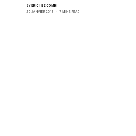
BY
ERIC | BE COMBI
20 JANVIER 2013
7 MINS READ