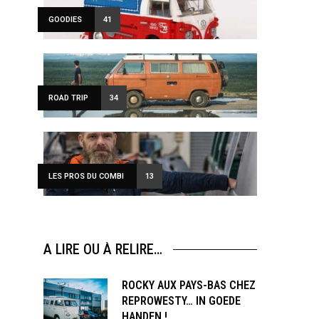
GOODIES
41
ROAD TRIP
34
LES PROS DU COMBI
13
A LIRE OU À RELIRE…
ROCKY AUX PAYS-BAS CHEZ
REPROWESTY… IN GOEDE
HANDEN !