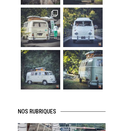
219
3
216
3
becombi
becombi
Sep 10
Août 10
220
4
177
0
becombi
becombi
Août 10
Août 10
120
0
108
0
NOS RUBRIQUES