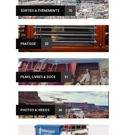
SORTIES & ÉVÉNEMENTS
70
PRATIQUE
53
FILMS, LIVRES & DOCS
51
PHOTOS & VIDEOS
46