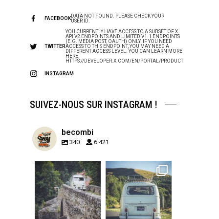
DATA NOT FOUND. PLEASE CHECK YOUR
FACEBOOK
USER ID.
YOU CURRENTLY HAVE ACCESS TO A SUBSET OF X
API V2 ENDPOINTS AND LIMITED V1.1 ENDPOINTS
(E.G. MEDIA POST, OAUTH) ONLY. IF YOU NEED
TWITTER
ACCESS TO THIS ENDPOINT, YOU MAY NEED A
DIFFERENT ACCESS LEVEL. YOU CAN LEARN MORE
HERE:
HTTPS://DEVELOPER.X.COM/EN/PORTAL/PRODUCT
INSTAGRAM
SUIVEZ-NOUS SUR INSTAGRAM !
becombi
340
6 421
becombi
becombi
Sep 15
Sep 12