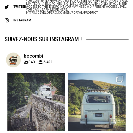
YOU CURRENTLY HAVE ACCESS TO A SUBSET OF X API V2 ENDPOINTS AND
LIMITED V1.1 ENDPOINTS (E.G. MEDIA POST, OAUTH) ONLY. IF YOU NEED
TWITTER
ACCESS TO THIS ENDPOINT, YOU MAY NEED A DIFFERENT ACCESS LEVEL.
YOU CAN LEARN MORE HERE:
HTTPS://DEVELOPER.X.COM/EN/PORTAL/PRODUCT
INSTAGRAM
SUIVEZ-NOUS SUR INSTAGRAM !
becombi
340
6 421
becombi
becombi
Sep 15
Sep 12
219
3
216
3