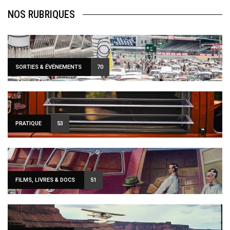
NOS RUBRIQUES
SORTIES & ÉVÉNEMENTS
70
PRATIQUE
53
FILMS, LIVRES & DOCS
51