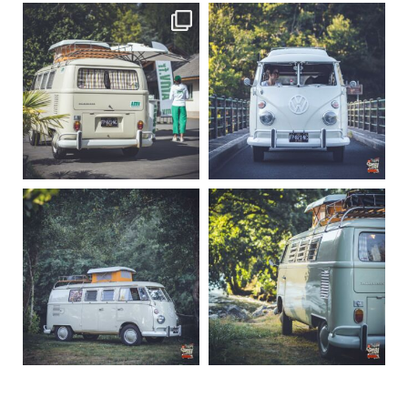
becombi
becombi
Sep 10
Août 10
220
4
177
0
becombi
becombi
Août 10
Août 10
120
0
108
0