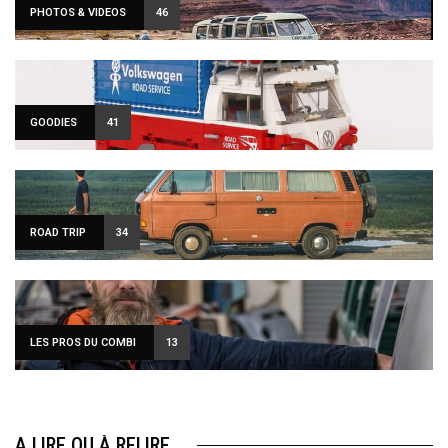
PHOTOS & VIDEOS
46
GOODIES
41
ROAD TRIP
34
LES PROS DU COMBI
13
A LIRE OU À RELIRE…