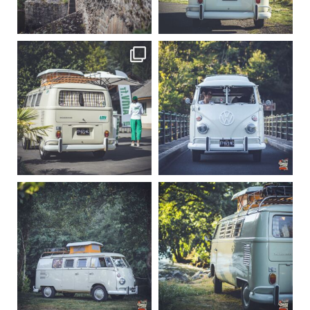
Sep 15
Sep 12
219
3
216
3
becombi
becombi
Sep 10
Août 10
220
4
177
0
becombi
becombi
Août 10
Août 10
120
0
108
0