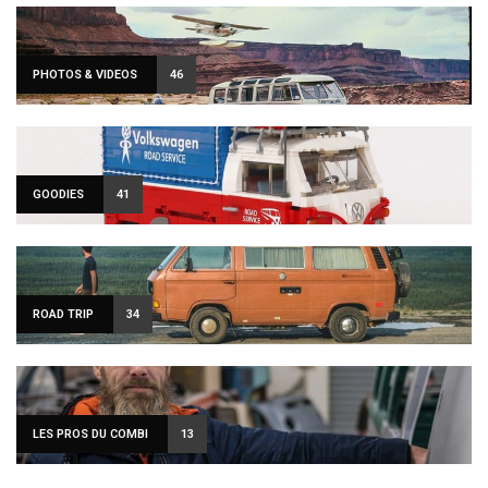
PHOTOS & VIDEOS
46
GOODIES
41
ROAD TRIP
34
LES PROS DU COMBI
13