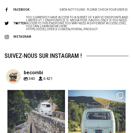
FACEBOOK
DATA NOT FOUND. PLEASE CHECK YOUR USER ID.
YOU CURRENTLY HAVE ACCESS TO A SUBSET OF X API V2 ENDPOINTS AND
LIMITED V1.1 ENDPOINTS (E.G. MEDIA POST, OAUTH) ONLY. IF YOU NEED
TWITTER
ACCESS TO THIS ENDPOINT, YOU MAY NEED A DIFFERENT ACCESS LEVEL.
YOU CAN LEARN MORE HERE:
HTTPS://DEVELOPER.X.COM/EN/PORTAL/PRODUCT
INSTAGRAM
SUIVEZ-NOUS SUR INSTAGRAM !
becombi
340
6 421
becombi
becombi