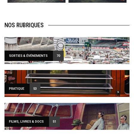
NOS RUBRIQUES
SORTIES & ÉVÉNEMENTS
70
PRATIQUE
53
FILMS, LIVRES & DOCS
51