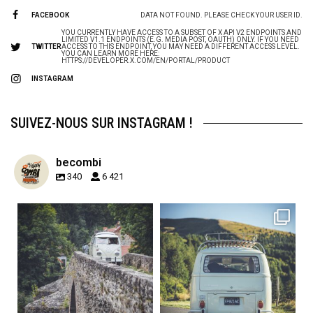
FACEBOOK
DATA NOT FOUND. PLEASE CHECK YOUR USER ID.
YOU CURRENTLY HAVE ACCESS TO A SUBSET OF X API V2 ENDPOINTS AND
LIMITED V1.1 ENDPOINTS (E.G. MEDIA POST, OAUTH) ONLY. IF YOU NEED
TWITTER
ACCESS TO THIS ENDPOINT, YOU MAY NEED A DIFFERENT ACCESS LEVEL.
YOU CAN LEARN MORE HERE:
HTTPS://DEVELOPER.X.COM/EN/PORTAL/PRODUCT
INSTAGRAM
SUIVEZ-NOUS SUR INSTAGRAM !
becombi
340
6 421
becombi
becombi
Sep 15
Sep 12