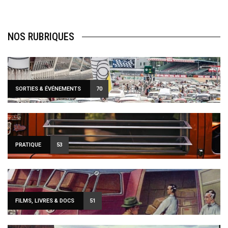
NOS RUBRIQUES
SORTIES & ÉVÉNEMENTS
70
PRATIQUE
53
FILMS, LIVRES & DOCS
51