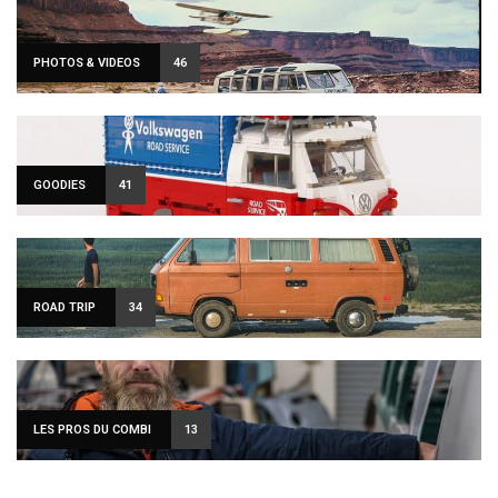
PHOTOS & VIDEOS
46
GOODIES
41
ROAD TRIP
34
LES PROS DU COMBI
13