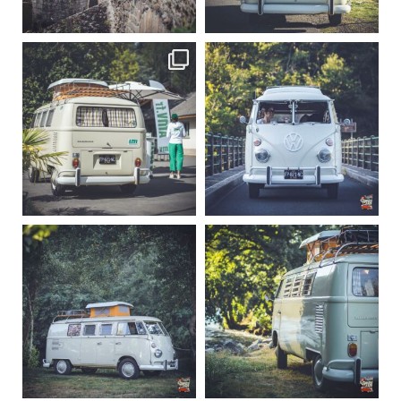
219
3
216
3
becombi
becombi
Sep 10
Août 10
220
4
177
0
becombi
becombi
Août 10
Août 10
120
0
108
0