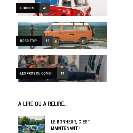
GOODIES
41
ROAD TRIP
34
LES PROS DU COMBI
13
A LIRE OU À RELIRE…
LE BONHEUR, C’EST
MAINTENANT !