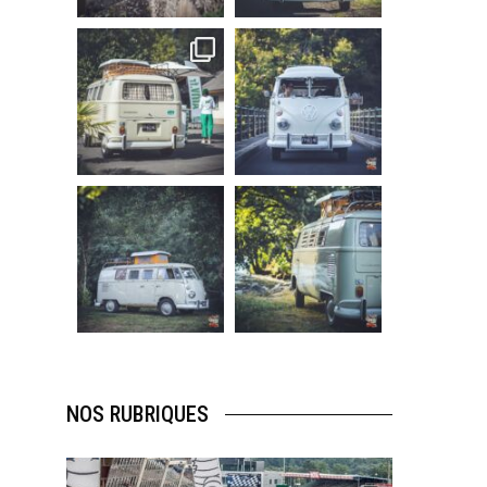
219
3
216
3
becombi
becombi
Sep 10
Août 10
220
4
177
0
becombi
becombi
Août 10
Août 10
120
0
108
0
NOS RUBRIQUES