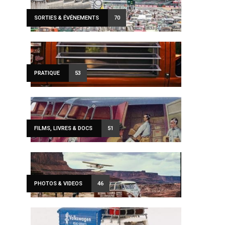
SORTIES & ÉVÉNEMENTS
70
PRATIQUE
53
FILMS, LIVRES & DOCS
51
PHOTOS & VIDEOS
46