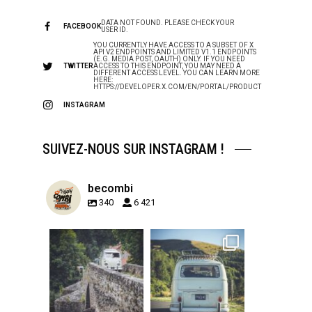
DATA NOT FOUND. PLEASE CHECK YOUR
FACEBOOK
USER ID.
YOU CURRENTLY HAVE ACCESS TO A SUBSET OF X
API V2 ENDPOINTS AND LIMITED V1.1 ENDPOINTS
(E.G. MEDIA POST, OAUTH) ONLY. IF YOU NEED
TWITTER
ACCESS TO THIS ENDPOINT, YOU MAY NEED A
DIFFERENT ACCESS LEVEL. YOU CAN LEARN MORE
HERE:
HTTPS://DEVELOPER.X.COM/EN/PORTAL/PRODUCT
INSTAGRAM
SUIVEZ-NOUS SUR INSTAGRAM !
becombi
340
6 421
becombi
becombi
Sep 15
Sep 12