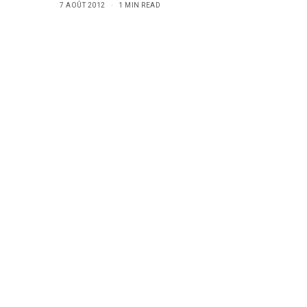
7 AOÛT 2012
1 MIN READ