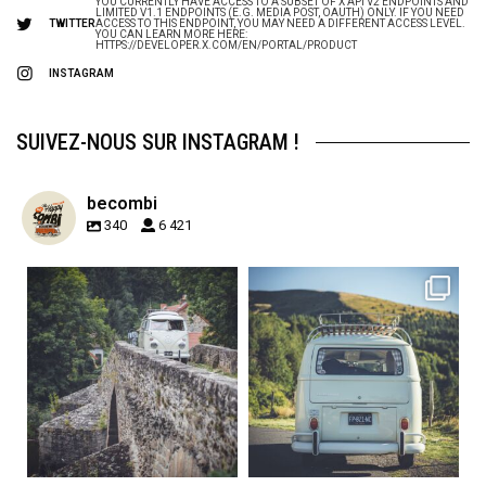
YOU CURRENTLY HAVE ACCESS TO A SUBSET OF X API V2 ENDPOINTS AND
LIMITED V1.1 ENDPOINTS (E.G. MEDIA POST, OAUTH) ONLY. IF YOU NEED
TWITTER
ACCESS TO THIS ENDPOINT, YOU MAY NEED A DIFFERENT ACCESS LEVEL.
YOU CAN LEARN MORE HERE:
HTTPS://DEVELOPER.X.COM/EN/PORTAL/PRODUCT
INSTAGRAM
SUIVEZ-NOUS SUR INSTAGRAM !
becombi
340
6 421
becombi
becombi
Sep 15
Sep 12
219
3
216
3