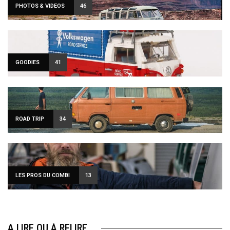
PHOTOS & VIDEOS
46
GOODIES
41
ROAD TRIP
34
LES PROS DU COMBI
13
A LIRE OU À RELIRE…