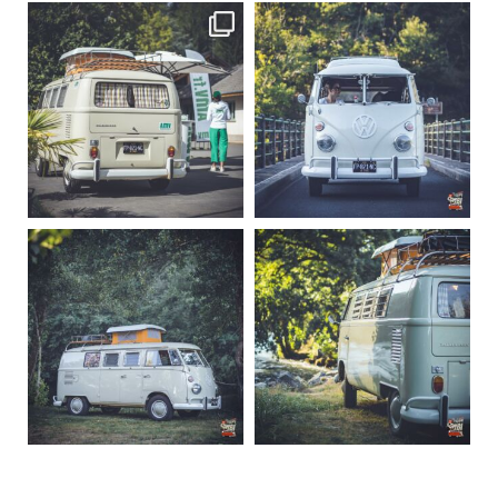
becombi
becombi
Sep 10
Août 10
220
4
177
0
becombi
becombi
Août 10
Août 10
120
0
108
0