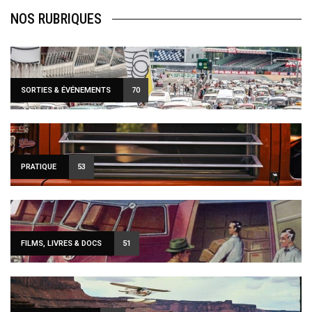
NOS RUBRIQUES
SORTIES & ÉVÉNEMENTS
70
PRATIQUE
53
FILMS, LIVRES & DOCS
51