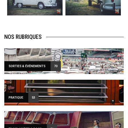
Août 10
Août 10
120
0
108
0
NOS RUBRIQUES
SORTIES & ÉVÉNEMENTS
70
PRATIQUE
53