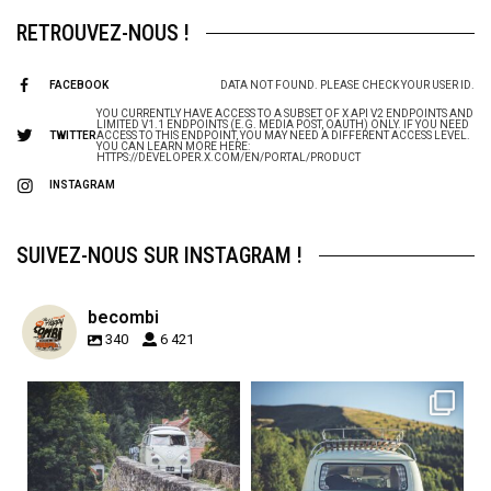
RETROUVEZ-NOUS !
FACEBOOK
DATA NOT FOUND. PLEASE CHECK YOUR USER ID.
YOU CURRENTLY HAVE ACCESS TO A SUBSET OF X API V2 ENDPOINTS AND
LIMITED V1.1 ENDPOINTS (E.G. MEDIA POST, OAUTH) ONLY. IF YOU NEED
TWITTER
ACCESS TO THIS ENDPOINT, YOU MAY NEED A DIFFERENT ACCESS LEVEL.
YOU CAN LEARN MORE HERE:
HTTPS://DEVELOPER.X.COM/EN/PORTAL/PRODUCT
INSTAGRAM
SUIVEZ-NOUS SUR INSTAGRAM !
becombi
340
6 421
becombi
becombi