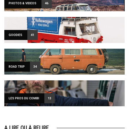
PHOTOS & VIDEOS
46
GOODIES
41
ROAD TRIP
34
LES PROS DU COMBI
13
A LIRE OU À RELIRE…