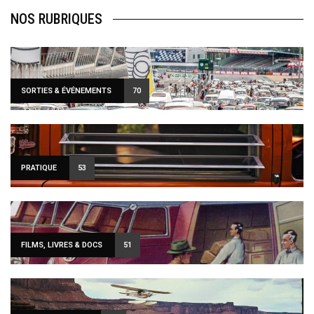
NOS RUBRIQUES
SORTIES & ÉVÉNEMENTS
70
PRATIQUE
53
FILMS, LIVRES & DOCS
51