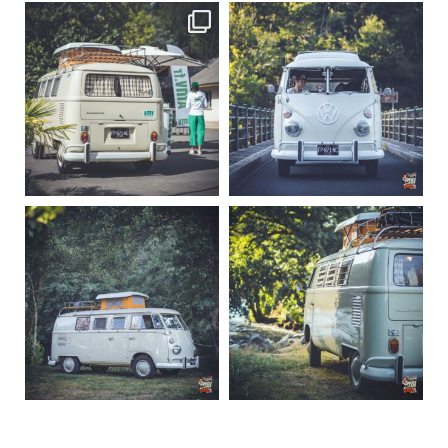
becombi
becombi
Sep 10
Août 10
220
4
177
0
becombi
becombi
Août 10
Août 10
120
0
108
0