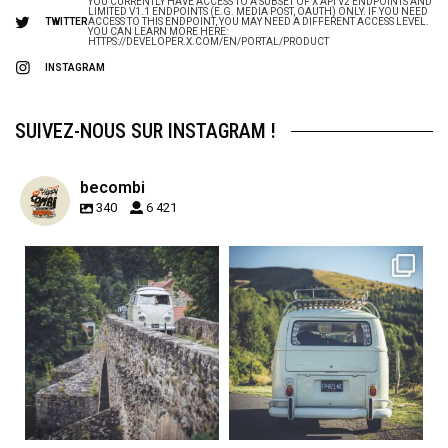
YOU CURRENTLY HAVE ACCESS TO A SUBSET OF X API V2 ENDPOINTS AND
LIMITED V1.1 ENDPOINTS (E.G. MEDIA POST, OAUTH) ONLY. IF YOU NEED
TWITTER
ACCESS TO THIS ENDPOINT, YOU MAY NEED A DIFFERENT ACCESS LEVEL.
YOU CAN LEARN MORE HERE:
HTTPS://DEVELOPER.X.COM/EN/PORTAL/PRODUCT
INSTAGRAM
SUIVEZ-NOUS SUR INSTAGRAM !
becombi
340
6 421
becombi
becombi
Sep 15
Sep 12
219
3
216
3