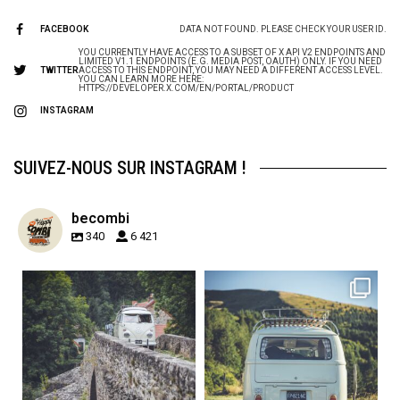
FACEBOOK
DATA NOT FOUND. PLEASE CHECK YOUR USER ID.
YOU CURRENTLY HAVE ACCESS TO A SUBSET OF X API V2 ENDPOINTS AND
LIMITED V1.1 ENDPOINTS (E.G. MEDIA POST, OAUTH) ONLY. IF YOU NEED
TWITTER
ACCESS TO THIS ENDPOINT, YOU MAY NEED A DIFFERENT ACCESS LEVEL.
YOU CAN LEARN MORE HERE:
HTTPS://DEVELOPER.X.COM/EN/PORTAL/PRODUCT
INSTAGRAM
SUIVEZ-NOUS SUR INSTAGRAM !
becombi
340
6 421
becombi
becombi