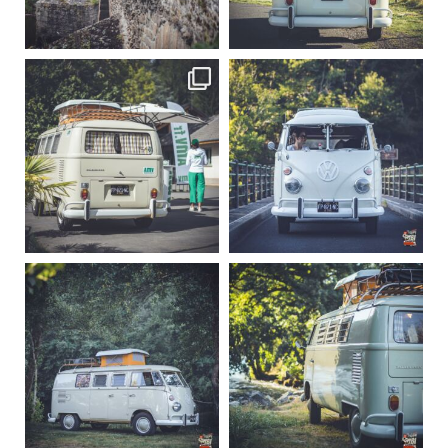
Sep 15
Sep 12
219
3
216
3
becombi
becombi
Sep 10
Août 10
220
4
177
0
becombi
becombi
Août 10
Août 10
120
0
108
0