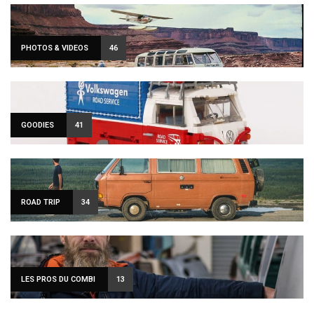
PHOTOS & VIDEOS
46
GOODIES
41
ROAD TRIP
34
LES PROS DU COMBI
13