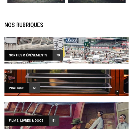
NOS RUBRIQUES
SORTIES & ÉVÉNEMENTS
70
PRATIQUE
53
FILMS, LIVRES & DOCS
51