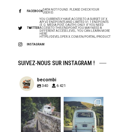
DATA NOT FOUND. PLEASE CHECK YOUR
FACEBOOK
USER ID.
YOU CURRENTLY HAVE ACCESS TO A SUBSET OF X
API V2 ENDPOINTS AND LIMITED V1.1 ENDPOINTS
(E.G. MEDIA POST, OAUTH) ONLY. IF YOU NEED
TWITTER
ACCESS TO THIS ENDPOINT, YOU MAY NEED A
DIFFERENT ACCESS LEVEL. YOU CAN LEARN MORE
HERE:
HTTPS://DEVELOPER.X.COM/EN/PORTAL/PRODUCT
INSTAGRAM
SUIVEZ-NOUS SUR INSTAGRAM !
becombi
340
6 421
becombi
becombi
Sep 15
Sep 12