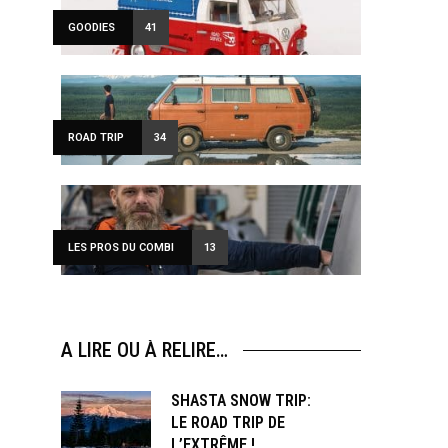
GOODIES
41
ROAD TRIP
34
LES PROS DU COMBI
13
A LIRE OU À RELIRE…
SHASTA SNOW TRIP:
LE ROAD TRIP DE
L’EXTRÊME !