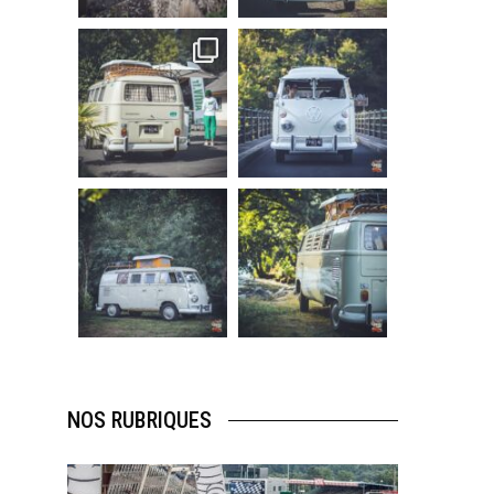
219
3
216
3
becombi
becombi
Sep 10
Août 10
220
4
177
0
becombi
becombi
Août 10
Août 10
120
0
108
0
NOS RUBRIQUES