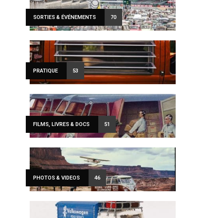
SORTIES & ÉVÉNEMENTS
70
PRATIQUE
53
FILMS, LIVRES & DOCS
51
PHOTOS & VIDEOS
46