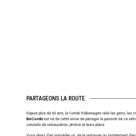
PARTAGEONS LA ROUTE
Depuis plus de 60 ans, le Combi Volkswagen relie les gens, les ro
BeCombi
est né de cette envie de partager la passion de ce véhi
conseils de restauration, photos et bons plans.
Vous rêvez d’en posséder un, de le restaurer ou simplement d’en 