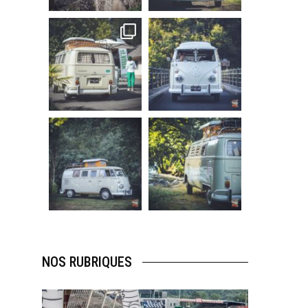
219
3
216
3
becombi
becombi
Sep 10
Août 10
220
4
177
0
becombi
becombi
Août 10
Août 10
120
0
108
0
NOS RUBRIQUES