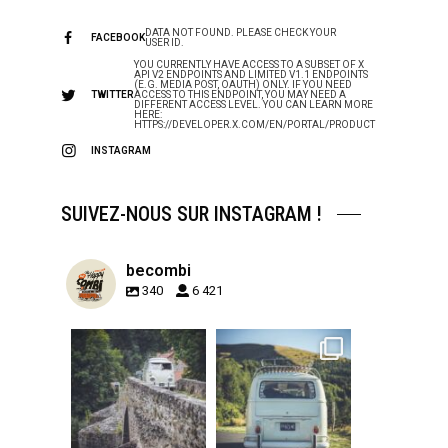
DATA NOT FOUND. PLEASE CHECK YOUR
FACEBOOK
USER ID.
YOU CURRENTLY HAVE ACCESS TO A SUBSET OF X
API V2 ENDPOINTS AND LIMITED V1.1 ENDPOINTS
(E.G. MEDIA POST, OAUTH) ONLY. IF YOU NEED
TWITTER
ACCESS TO THIS ENDPOINT, YOU MAY NEED A
DIFFERENT ACCESS LEVEL. YOU CAN LEARN MORE
HERE:
HTTPS://DEVELOPER.X.COM/EN/PORTAL/PRODUCT
INSTAGRAM
SUIVEZ-NOUS SUR INSTAGRAM !
becombi
340
6 421
becombi
becombi
Sep 15
Sep 12