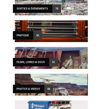
SORTIES & ÉVÉNEMENTS
70
PRATIQUE
53
FILMS, LIVRES & DOCS
51
PHOTOS & VIDEOS
46