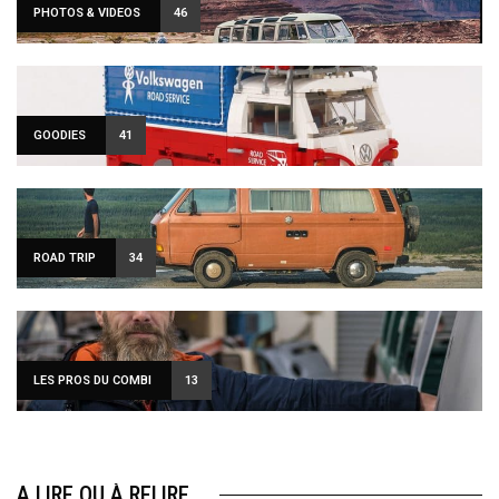
PHOTOS & VIDEOS
46
Sign Up to Our Newsletter
GOODIES
41
Get notified about exclusive offers every week!
ROAD TRIP
34
SIGN UP
I would like to receive news and special offers.
LES PROS DU COMBI
13
A LIRE OU À RELIRE…