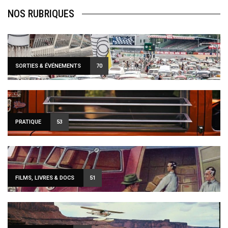
NOS RUBRIQUES
SORTIES & ÉVÉNEMENTS
70
PRATIQUE
53
FILMS, LIVRES & DOCS
51