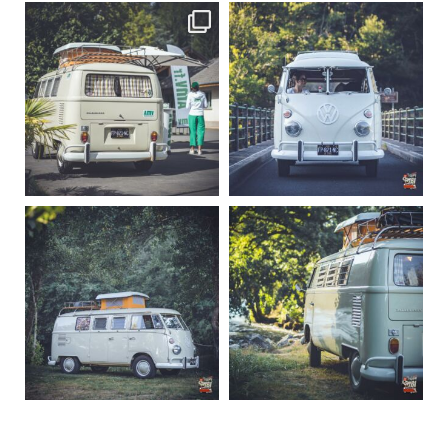
becombi
becombi
Sep 10
Août 10
220
4
177
0
becombi
becombi
Août 10
Août 10
120
0
108
0