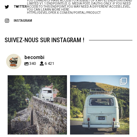
YOU CURRENTLY HAVE ACCESS TO A SUBSET OF X API V2 ENDPOINTS AND
LIMITED V1.1 ENDPOINTS (E.G. MEDIA POST, OAUTH) ONLY. IF YOU NEED
TWITTER
ACCESS TO THIS ENDPOINT, YOU MAY NEED A DIFFERENT ACCESS LEVEL.
YOU CAN LEARN MORE HERE:
HTTPS://DEVELOPER.X.COM/EN/PORTAL/PRODUCT
INSTAGRAM
SUIVEZ-NOUS SUR INSTAGRAM !
becombi
340
6 421
becombi
becombi
Sep 15
Sep 12
219
3
216
3