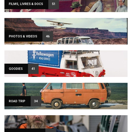
FILMS, LIVRES & DOCS
51
PHOTOS & VIDEOS
46
GOODIES
41
ROAD TRIP
34