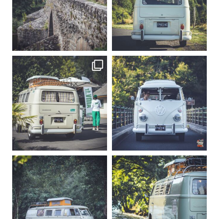
Sep 15
Sep 12
219
3
216
3
becombi
becombi
Sep 10
Août 10
220
4
177
0
becombi
becombi