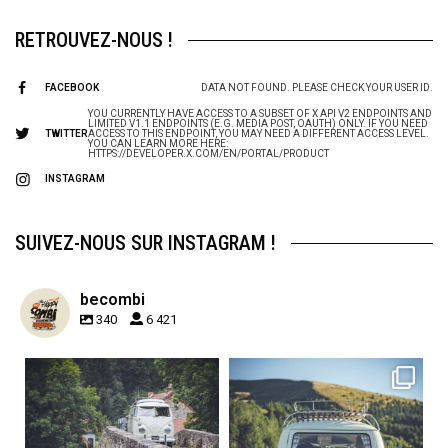
RETROUVEZ-NOUS !
FACEBOOK
DATA NOT FOUND. PLEASE CHECK YOUR USER ID.
YOU CURRENTLY HAVE ACCESS TO A SUBSET OF X API V2 ENDPOINTS AND
LIMITED V1.1 ENDPOINTS (E.G. MEDIA POST, OAUTH) ONLY. IF YOU NEED
TWITTER
ACCESS TO THIS ENDPOINT, YOU MAY NEED A DIFFERENT ACCESS LEVEL.
YOU CAN LEARN MORE HERE:
HTTPS://DEVELOPER.X.COM/EN/PORTAL/PRODUCT
INSTAGRAM
SUIVEZ-NOUS SUR INSTAGRAM !
becombi
340
6 421
becombi
becombi