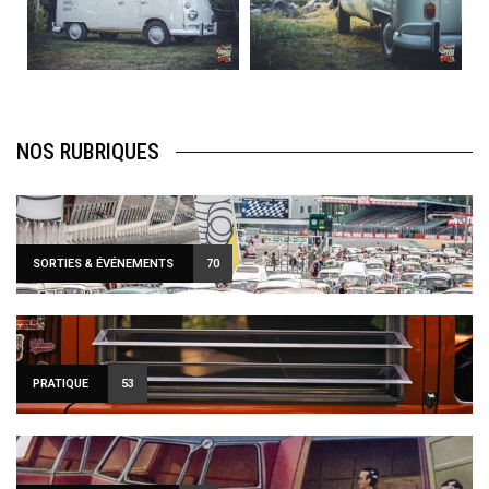
Août 10
Août 10
120
0
108
0
NOS RUBRIQUES
SORTIES & ÉVÉNEMENTS
70
PRATIQUE
53